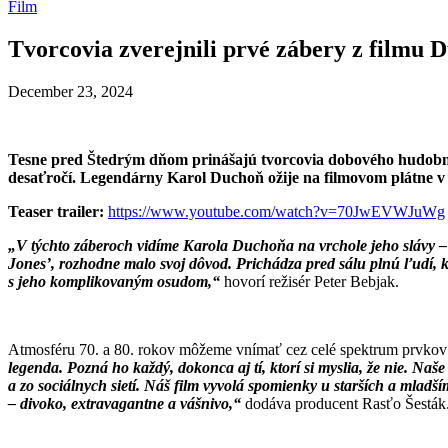
Film
Tvorcovia zverejnili prvé zábery z filmu
December 23, 2024
Tesne pred Štedrým dňom prinášajú tvorcovia dobového hudobné
desaťročí.
Legendárny Karol Duchoň ožije na filmovom plátne v 
Teaser trailer:
https://www.youtube.com/watch?v=70JwEVWJuWg
„V týchto záberoch vidíme Karola Duchoňa na vrchole jeho slávy 
Jones’, rozhodne malo svoj dôvod. Prichádza pred sálu plnú ľudí, 
s jeho komplikovaným osudom,“
hovorí režisér Peter Bebjak.
Atmosféru 70. a 80. rokov môžeme vnímať cez celé spektrum prvkov a e
legenda. Pozná ho každý, dokonca aj tí, ktorí si myslia, že nie. N
a zo sociálnych sietí. Náš film vyvolá spomienky u starších a mladším
– divoko, extravagantne a vášnivo,“
dodáva producent Rasťo Šesták