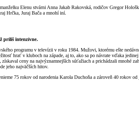
anželku Elenu stvárni Anna Jakab Rakovská, rodičov Gregor Hološka 
uraj Hrčka, Juraj Bača a mnohí iní.
 príliš intenzívne.
ského programu v televízii v roku 1984. Mužovi, ktorému ešte nedávno
ležitosť hrať v kluboch na západe, aj to, ako sa po návrate vďaka jedin
u, získaval ceny na najvýznamnejších súťažiach a prichádzali mnohé za
 jeho najväčších hitov.
ieme 75 rokov od narodenia Karola Duchoňa a zároveň 40 rokov od jeh