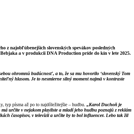
ho z najobľúbenejších slovenských spevákov posledných
Bebjaka a v produkcii DNA Production príde do kín v lete 2025.
sebou ohromnú budúcnosť, a to, že sa mu hovorilo ‘slovenský Tom
niteľný hlasom. Je to nesmierne silný moment najmä v kontraste
, typ písma až po to najdôležitejšie – hudbu.
„Karol Duchoň je
o má určite v nejakom playliste a mladí jeho hudbu poznajú z reklám
h časopisov, v televízii a určite by to bol influencer. Lebo tak žil