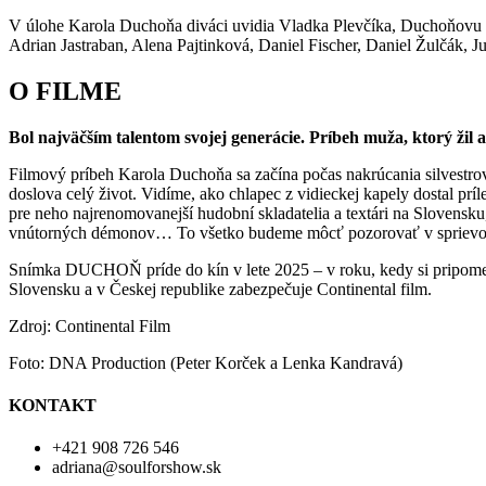
V úlohe Karola Duchoňa diváci uvidia Vladka Plevčíka, Duchoňovu m
Adrian Jastraban, Alena Pajtinková, Daniel Fischer, Daniel Žulčák, J
O FILME
Bol najväčším talentom svojej generácie. Príbeh muža, ktorý žil až
Filmový príbeh Karola Duchoňa sa začína počas nakrúcania silvestrov
doslova celý život. Vidíme, ako chlapec z vidieckej kapely dostal prí
pre neho najrenomovanejší hudobní skladatelia a textári na Slovensk
vnútorných démonov… To všetko budeme môcť pozorovať v sprievode
Snímka DUCHOŇ príde do kín v lete 2025 – v roku, kedy si pripomen
Slovensku a v Českej republike zabezpečuje Continental film.
Zdroj: Continental Film
Foto: DNA Production (Peter Korček a Lenka Kandravá)
KONTAKT
+421 908 726 546
adriana@soulforshow.sk