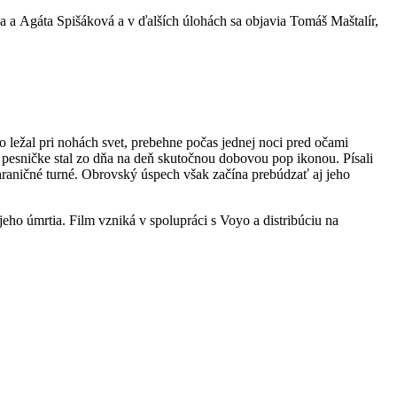
a Agáta Spišáková a v ďalších úlohách sa objavia Tomáš Maštalír,
 ležal pri nohách svet, prebehne počas jednej noci pred očami
ej pesničke stal zo dňa na deň skutočnou dobovou pop ikonou. Písali
hraničné turné. Obrovský úspech však začína prebúdzať aj jeho
o úmrtia. Film vzniká v spolupráci s Voyo a distribúciu na