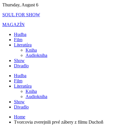
Skip
Thursday, August 6
to
SOUL FOR SHOW
content
MAGAZÍN
Hudba
Film
Literatúra
Kniha
Audiokniha
Show
Divadlo
Hudba
Film
Literatúra
Kniha
Audiokniha
Show
Divadlo
Home
Tvorcovia zverejnili prvé zábery z filmu Duchoň