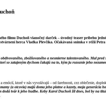
 Duchoň
ho filmu Duchoň vianočný darček – úvodný teaser príbehu jedné
stvárnení herca Vladka Plevčíka.
Očakávaná snímka v réžii Petra 
– obdivovaného, zbožňovaného a nesmierne talentovaného. Mal pred 
ktorí so zatajeným dychom čakajú na to, kým ju rozoznie jeho nezame
mócií, ktoré v nás vyvolávajú – od farebnosti, cez oblečenie, doplnky
aše mamy (a otcovia) majú doma jeho platne a kazety, moja generácia h
 dodá tvár k jeho hudbe. Keby Karol Duchoň žil dnes, bol by na titulkác
.