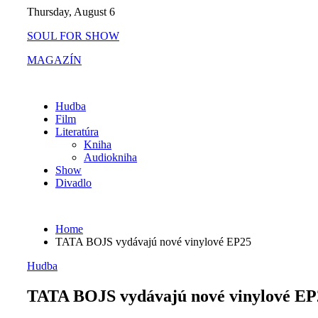
Skip
Thursday, August 6
to
SOUL FOR SHOW
content
MAGAZÍN
Hudba
Film
Literatúra
Kniha
Audiokniha
Show
Divadlo
Home
TATA BOJS vydávajú nové vinylové EP25
Hudba
TATA BOJS vydávajú nové vinylové EP