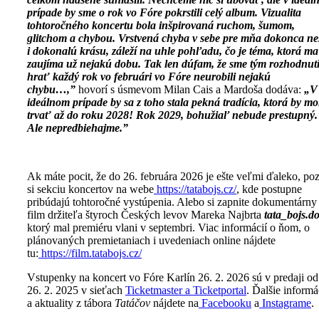
prípade by sme o rok vo Fóre pokrstili celý album. Vizualita
tohtoročného koncertu bola inšpirovaná ruchom, šumom,
glitchom a chybou. Vrstvená chyba v sebe pre mňa dokonca ne
i dokonalú krásu, záleží na uhle pohľadu, čo je téma, ktorá ma
zaujíma už nejakú dobu. Tak len dúfam, že sme tým rozhodnut
hrať každý rok vo februári vo Fóre neurobili nejakú
chybu…,”
hovorí s úsmevom Milan Cais a Mardoša dodáva:
„V
ideálnom prípade by sa z toho stala pekná tradícia, ktorá by m
trvať až do roku 2028! Rok 2029, bohužiaľ nebude prestupný.
Ale nepredbiehajme.”
Ak máte pocit, že do 26. februára 2026 je ešte veľmi ďaleko, poz
si sekciu koncertov na webe
https://tatabojs.cz/
, kde postupne
pribúdajú tohtoročné vystúpenia. Alebo si zapnite dokumentárny
film držiteľa štyroch Českých levov Mareka Najbrta
tata_bojs.d
ktorý mal premiéru vlani v septembri. Viac informácií o ňom, o
plánovaných premietaniach i uvedeniach online nájdete
tu:
https://film.tatabojs.cz/
Vstupenky na koncert vo Fóre Karlín 26. 2. 2026 sú v predaji od
26. 2. 2025 v sieťach
Ticketmaster a Ticketportal
. Ďalšie informá
a aktuality z tábora
Tatáčov
nájdete na
Facebooku
a
Instagrame
.