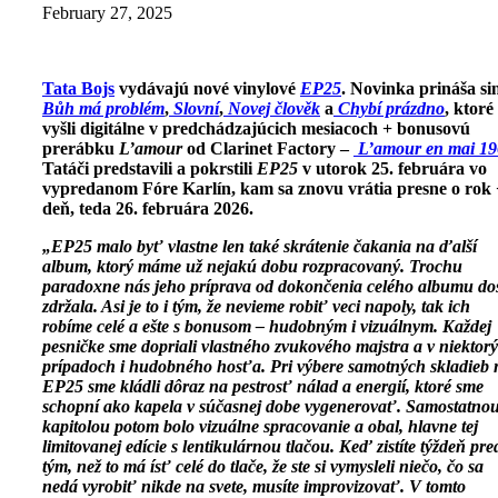
February 27, 2025
Tata Bojs
vydávajú nové vinylové
EP25
. Novinka prináša si
Bůh má problém
,
Slovní
,
Novej člověk
a
Chybí prázdno
, ktoré
vyšli digitálne v predchádzajúcich mesiacoch + bonusovú
prerábku
L’amour
od Clarinet Factory –
L’amour en mai 1
Tatáči predstavili a pokrstili
EP25
v utorok 25. februára vo
vypredanom Fóre Karlín, kam sa znovu vrátia presne o rok 
deň, teda 26. februára 2026.
„EP25 malo byť vlastne len také skrátenie čakania na ďalší
album, ktorý máme už nejakú dobu rozpracovaný. Trochu
paradoxne nás jeho príprava od dokončenia celého albumu do
zdržala. Asi je to i tým, že nevieme robiť veci napoly, tak ich
robíme celé a ešte s bonusom – hudobným i vizuálnym. Každej
pesničke sme dopriali vlastného zvukového majstra a v niektor
prípadoch i hudobného hosťa. Pri výbere samotných skladieb 
EP25 sme kládli dôraz na pestrosť nálad a energií, ktoré sme
schopní ako kapela v súčasnej dobe vygenerovať. Samostatno
kapitolou potom bolo vizuálne spracovanie a obal, hlavne tej
limitovanej edície s lentikulárnou tlačou. Keď zistíte týždeň pre
tým, než to má ísť celé do tlače, že ste si vymysleli niečo, čo sa
nedá vyrobiť nikde na svete, musíte improvizovať. V tomto