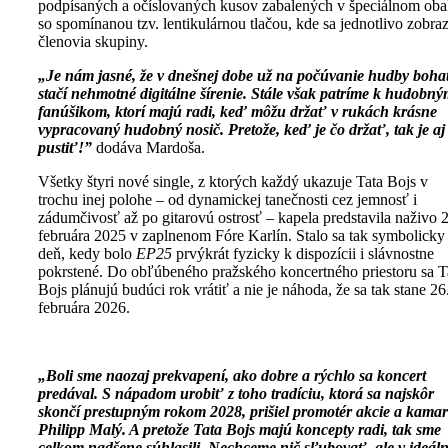
podpísaných a očíslovaných kusov zabalených v špeciálnom oba
so spomínanou tzv. lentikulárnou tlačou, kde sa jednotlivo zobra
členovia skupiny.
„Je nám jasné, že v dnešnej dobe už na počúvanie hudby boha
stačí nehmotné digitálne šírenie. Stále však patríme k hudobn
fanúšikom, ktorí majú radi, keď môžu držať v rukách krásne
vypracovaný hudobný nosič.
Pretože, keď je čo držať, tak je aj
pustiť!”
dodáva Mardoša.
Všetky štyri nové single, z ktorých každý ukazuje Tata Bojs v
trochu inej polohe – od dynamickej tanečnosti cez jemnosť i
zádumčivosť až po gitarovú ostrosť – kapela predstavila naživo 
februára 2025 v zaplnenom Fóre Karlín. Stalo sa tak symbolicky
deň, kedy bolo
EP25
prvýkrát fyzicky k dispozícii i slávnostne
pokrstené. Do obľúbeného pražského koncertného priestoru sa T
Bojs plánujú budúci rok vrátiť a nie je náhoda, že sa tak stane 26
februára 2026.
„Boli sme na
ozaj prekvapení, ako dobre a rýchlo sa koncert
predával. S nápadom urobiť z toho tradíciu, ktorá sa najskôr
skončí prestupným rokom 2028, prišiel promotér akcie a kamar
Philipp Malý. A pretože Tata Bojs majú koncepty radi, tak sme
celkom nadšene súhlasili. Nechceme nič sľubovať, ale v ideá