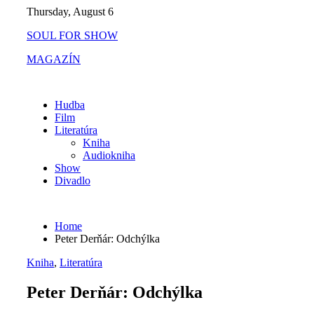
Skip
Thursday, August 6
to
SOUL FOR SHOW
content
MAGAZÍN
Hudba
Film
Literatúra
Kniha
Audiokniha
Show
Divadlo
Home
Peter Derňár: Odchýlka
Kniha
,
Literatúra
Peter Derňár: Odchýlka