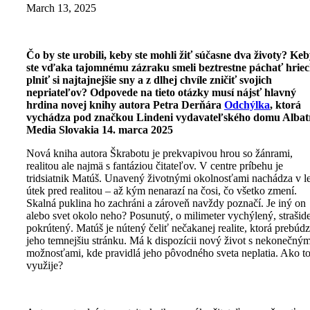
March 13, 2025
Čo by ste urobili, keby ste mohli žiť súčasne dva životy? Ke
ste vďaka tajomnému zázraku smeli beztrestne páchať hriec
plniť si najtajnejšie sny a z dlhej chvíle zničiť svojich
nepriateľov? Odpovede na tieto otázky musí nájsť hlavný
hrdina novej knihy autora Petra Derňára
Odchýlka
, ktorá
vychádza pod značkou Lindeni vydavateľského domu Albat
Media Slovakia 14. marca 2025
Nová kniha autora Škrabotu je prekvapivou hrou so žánrami,
realitou ale najmä s fantáziou čitateľov. V centre príbehu je
tridsiatnik Matúš. Unavený životnými okolnosťami nachádza v l
útek pred realitou – až kým nenarazí na čosi, čo všetko zmení.
Skalná puklina ho zachráni a zároveň navždy poznačí. Je iný on
alebo svet okolo neho? Posunutý, o milimeter vychýlený, strašid
pokrútený. Matúš je nútený čeliť nečakanej realite, ktorá prebúd
jeho temnejšiu stránku. Má k dispozícii nový život s nekonečným
možnosťami, kde pravidlá jeho pôvodného sveta neplatia. Ako t
využije?