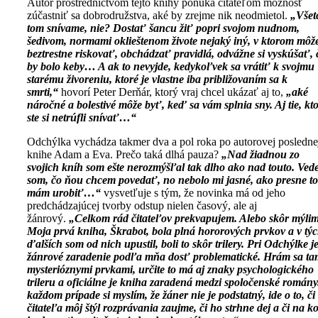
Autor prostredníctvom tejto knihy ponúka čitateľom možnosť
zúčastniť sa dobrodružstva, aké by zrejme nik neodmietol.
„Všet
tom snívame, nie? Dostať šancu žiť popri svojom nudnom,
šedivom, normami oklieštenom živote nejaký iný, v ktorom mô
beztrestne riskovať, obchádzať pravidlá, odvážne si vyskúšať, 
by bolo keby… A ak to nevyjde, kedykoľvek sa vrátiť k svojmu
starému živoreniu, ktoré je vlastne iba približovaním sa k
smrti,“
hovorí Peter Derňár, ktorý vraj chcel ukázať aj to,
„aké
náročné a bolestivé môže byť, keď sa vám splnia sny. Aj tie, kt
ste si netrúfli snívať…“
Odchýlka vychádza takmer dva a pol roka po autorovej posledne
knihe Adam a Eva. Prečo taká dlhá pauza?
„Nad žiadnou zo
svojich kníh som ešte nerozmýšľal tak dlho ako nad touto. Vede
som, čo ňou chcem povedať, no nebolo mi jasné, ako presne to
mám urobiť…“
vysvetľuje s tým, že novinka má od jeho
predchádzajúcej tvorby odstup nielen časový, ale aj
žánrový.
„Celkom rád čitateľov prekvapujem. Alebo skôr mýlim
Moja prvá kniha, Škrabot, bola plná hororových prvkov a v tý
ďalších som od nich upustil, boli to skôr trilery. Pri Odchýlke j
žánrové zaradenie podľa mňa dosť problematické. Hrám sa ta
mysterióznymi prvkami, určite to má aj znaky psychologického
trileru a oficiálne je kniha zaradená medzi spoločenské romány
každom prípade si myslím, že žáner nie je podstatný, ide o to, či
čitateľa môj štýl rozprávania zaujme, či ho strhne dej a či na k