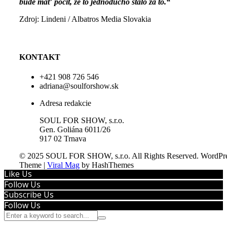
bude mať pocit, že to jednoducho stálo za to.“
Zdroj: Lindeni / Albatros Media Slovakia
KONTAKT
+421 908 726 546
adriana@soulforshow.sk
Adresa redakcie
SOUL FOR SHOW, s.r.o.
Gen. Goliána 6011/26
917 02 Trnava
© 2025 SOUL FOR SHOW, s.r.o. All Rights Reserved.
WordPre
Theme
|
Viral Mag
by HashThemes
Like Us
Follow Us
Subscribe Us
Follow Us