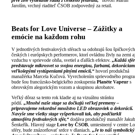
prvé živé vysielanie rádia z českého festivalu,“
hovorí Martin
Jarolím, vrchný riaditeľ ČSOB zodpovedný za retail.
Beats for Love Universe – Zážitky a
emócie na každom rohu
V jednotlivých festivalových sférach sa odohrajú šou špičkových
českých i európskych performerov, ktorí ovládnu živly na zemi a
vzduchu v sprievode ohňa, svetiel a ďalších efektov.
„Každá sfé
predstavuje mikrosvet so svojou energiou, farbami, dekoráciam
veľkolepými vystúpeniami plnými emócií,“
hovorí produkčná
manažérka Marcela Kučová. Vyvrcholením sprievodného progr
bude šou francúzsko-belgického zoskupenia
Planète Vapeur
s
obrovským alegorickým vozom a skupinou akrobatov.
Veľký dôraz sa tento rok kladie aj na vizuálnu stránku
pódií.
„Mnohé naše stage sa dočkajú veľkej premeny –
pripravujeme rekordné množstvo LED obrazoviek a dekorácií.
Navyše sme všetky stage vyšperkovali tak, aby podčiarkli
atmosféru festivalových sfér,“
dodáva produkčný manažér Jaku
Šenkeřík. Hlavný stage
Love by ČSOB
, umiestnený v centre L
sféry, bude znázorňovať srdce v dlaniach.
„Je to náš symbolický