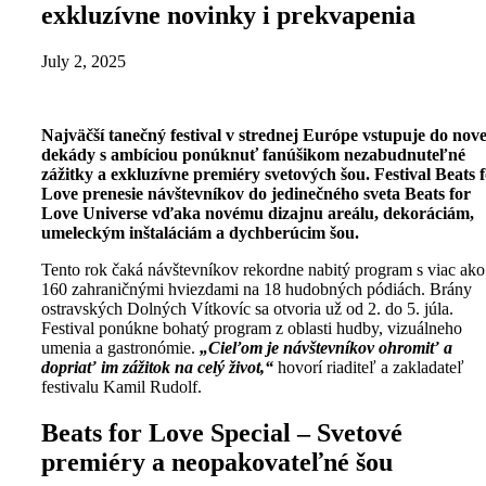
exkluzívne novinky i prekvapenia
July 2, 2025
Najväčší tanečný festival v strednej Európe vstupuje do nove
dekády s ambíciou ponúknuť fanúšikom nezabudnuteľné
zážitky a exkluzívne premiéry svetových šou. Festival Beats 
Love prenesie návštevníkov do jedinečného sveta Beats for
Love Universe vďaka novému dizajnu areálu, dekoráciám,
umeleckým inštaláciám a dychberúcim šou.
Tento rok čaká návštevníkov rekordne nabitý program s viac ako
160 zahraničnými hviezdami na 18 hudobných pódiách. Brány
ostravských Dolných Vítkovíc sa otvoria už od 2. do 5. júla.
Festival ponúkne bohatý program z oblasti hudby, vizuálneho
umenia a gastronómie.
„Cieľom je návštevníkov ohromiť a
dopriať im zážitok na celý život,“
hovorí riaditeľ a zakladateľ
festivalu Kamil Rudolf.
Beats for Love Special – Svetové
premiéry a neopakovateľné
šou