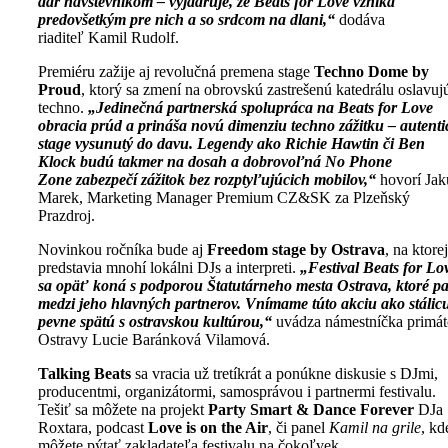
dar návštevníkom – vyjadruje, že Beats for Love vzniká
predovšetkým pre nich a so srdcom na dlani,“
dodáva
riaditeľ Kamil Rudolf.
Premiéru zažije aj revolučná premena stage
Techno Dome by
Proud
, ktorý sa zmení na obrovskú zastrešenú katedrálu oslavuj
techno.
„Jedinečná partnerská spolupráca na Beats for Love
obracia prúd a prináša novú dimenziu techno zážitku – autenti
stage vysunutý do davu. Legendy ako Richie Hawtin či Ben
Klock budú takmer na dosah a dobrovoľná No Phone
Zone zabezpečí zážitok bez rozptyľujúcich mobilov,“
hovorí Jak
Marek, Marketing Manager Premium CZ&SK za Plzeňský
Prazdroj.
Novinkou ročníka bude aj
Freedom stage by Ostrava
, na ktorej
predstavia mnohí lokálni DJs a interpreti.
„Festival Beats for Lo
sa opäť koná s podporou Štatutárneho mesta Ostrava, ktoré pa
medzi jeho hlavných partnerov. Vnímame túto akciu ako stálic
pevne spätú s ostravskou kultúrou,“
uvádza námestníčka primát
Ostravy Lucie Baránková Vilamová.
Talking Beats
sa vracia už tretíkrát a ponúkne diskusie s DJmi,
producentmi, organizátormi, samosprávou i partnermi festivalu.
Tešiť sa môžete na projekt
Party Smart & Dance Forever
DJa
Roxtara, podcast
Love is on the Air
, či panel
Kamil na grile
, kd
môžete pýtať zakladateľa festivalu na čokoľvek.