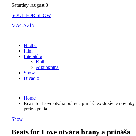
Skip
Saturday, August 8
to
SOUL FOR SHOW
content
MAGAZÍN
Hudba
Film
Literatúra
Kniha
Audiokniha
Show
Divadlo
Home
Beats for Love otvára brány a prináša exkluzívne novinky 
prekvapenia
Show
Beats for Love otvára brány a prináša