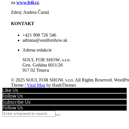
na
www.b4l.cz
.
Zdroj: Andrea Čurná
KONTAKT
+421 908 726 546
adriana@soulforshow.sk
Adresa redakcie
SOUL FOR SHOW, s.r.o.
Gen. Goliána 6011/26
917 02 Trnava
© 2025 SOUL FOR SHOW, s.r.o. All Rights Reserved.
WordPre
Theme
|
Viral Mag
by HashThemes
Like Us
Follow Us
Subscribe Us
Follow Us