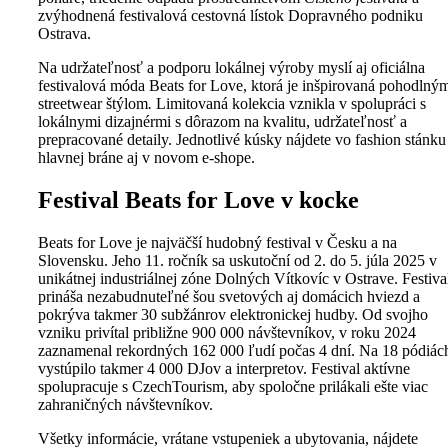
zvýhodnená festivalová cestovná lístok Dopravného podniku
Ostrava.
Na udržateľnosť a podporu lokálnej výroby myslí aj oficiálna
festivalová móda Beats for Love, ktorá je inšpirovaná pohodlný
streetwear štýlom
.
Limitovaná kolekcia vznikla v spolupráci s
lokálnymi dizajnérmi s dôrazom na kvalitu, udržateľnosť a
prepracované detaily. Jednotlivé kúsky nájdete vo fashion stánku
hlavnej bráne aj v novom e-shope.
Festival Beats for Love v kocke
Beats for Love je najväčší hudobný festival v Česku a na
Slovensku. Jeho 11. ročník sa uskutoční od 2. do 5. júla 2025 v
unikátnej industriálnej zóne Dolných Vítkovíc v Ostrave.
Festiva
prináša nezabudnuteľné šou svetových aj domácich hviezd a
pokrýva takmer 30 subžánrov elektronickej hudby. Od svojho
vzniku privítal približne 900 000 návštevníkov, v roku 2024
zaznamenal rekordných 162 000 ľudí počas 4 dní. Na 18 pódiác
vystúpilo takmer 4 000 DJov a interpretov. Festival aktívne
spolupracuje s CzechTourism, aby spoločne prilákali ešte viac
zahraničných návštevníkov.
Všetky informácie, vrátane vstupeniek a ubytovania, nájdete