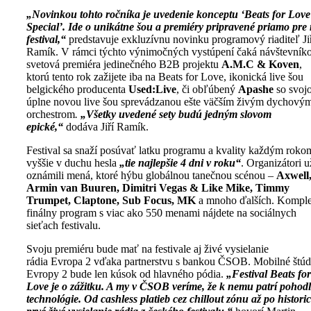
„Novinkou tohto ročníka je uvedenie konceptu ‘Beats for Love
Special’. Ide o unikátne šou a premiéry pripravené priamo pre
festival,“
predstavuje exkluzívnu novinku programový riaditeľ Ji
Ramík. V rámci týchto výnimočných vystúpení čaká návštevník
svetová premiéra jedinečného B2B projektu
A.M.C & Koven
,
ktorú tento rok zažijete iba na Beats for Love, ikonická live šou
belgického producenta
Used:Live
, či obľúbený
Apashe
so svoj
úplne novou live šou sprevádzanou ešte väčším živým dychový
orchestrom
.
„Všetky uvedené sety budú jedným slovom
epické,“
dodáva Jiří Ramík.
Festival sa snaží posúvať latku programu a kvality každým roko
vyššie v duchu hesla
„tie najlepšie 4 dni v roku“
. Organizátori u
oznámili mená, ktoré hýbu globálnou tanečnou scénou –
Axwell
Armin van Buuren, Dimitri Vegas & Like Mike, Timmy
Trumpet, Claptone, Sub Focus, MK
a mnoho ďalších. Kompl
finálny program s viac ako 550 menami nájdete na sociálnych
sieťach festivalu.
Svoju premiéru bude mať na festivale aj živé vysielanie
rádia Evropa 2 vďaka partnerstvu s bankou ČSOB. Mobilné štúd
Evropy 2 bude len kúsok od hlavného pódia.
„Festival Beats for
Love je o zážitku. A my v ČSOB veríme, že k nemu patrí pohodli
technológie. Od cashless platieb cez chillout zónu až po histori