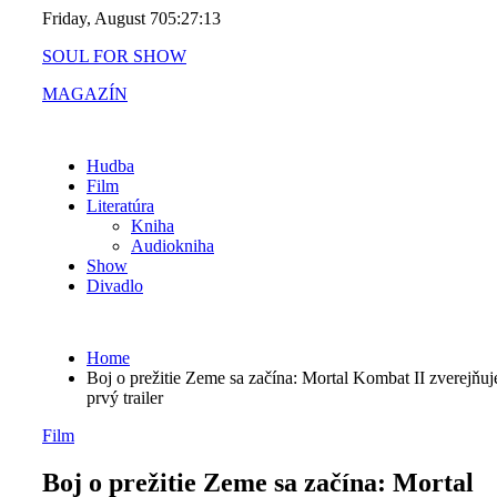
Skip
Friday, August 7
05:27:14
to
SOUL FOR SHOW
content
MAGAZÍN
Hudba
Film
Literatúra
Kniha
Audiokniha
Show
Divadlo
Home
Boj o prežitie Zeme sa začína: Mortal Kombat II zverejňuj
prvý trailer
Film
Boj o prežitie Zeme sa začína: Mortal