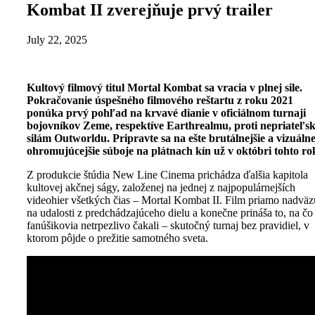
Kombat II zverejňuje prvý trailer
July 22, 2025
Kultový filmový titul Mortal Kombat sa vracia v plnej sile.
Pokračovanie úspešného filmového reštartu z roku 2021
ponúka prvý pohľad na krvavé dianie v oficiálnom turnaji
bojovníkov
Zeme, respektíve Earthrealmu, proti nepriateľ
silám Outworldu. Pripravte sa na ešte brutálnejšie a vizuáln
ohromujúcejšie súboje na plátnach kín už v októbri tohto ro
Z produkcie štúdia New Line Cinema prichádza ďalšia kapitola
kultovej akčnej ságy, založenej na jednej z najpopulárnejších
videohier všetkých čias – Mortal Kombat II. Film priamo nadväz
na udalosti z predchádzajúceho dielu a konečne prináša to, na čo
fanúšikovia netrpezlivo čakali – skutočný turnaj bez pravidiel, v
ktorom pôjde o prežitie samotného sveta.