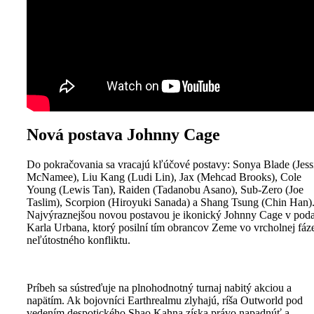
Nová postava Johnny Cage
Do pokračovania sa vracajú kľúčové postavy: Sonya Blade (Jess
McNamee), Liu Kang (Ludi Lin), Jax (Mehcad Brooks), Cole
Young (Lewis Tan), Raiden (Tadanobu Asano), Sub-Zero (Joe
Taslim), Scorpion (Hiroyuki Sanada) a Shang Tsung (Chin Han)
Najvýraznejšou novou postavou je ikonický Johnny Cage v pod
Karla Urbana, ktorý posilní tím obrancov Zeme vo vrcholnej fáz
neľútostného konfliktu.
Príbeh sa sústreďuje na plnohodnotný turnaj nabitý akciou a
napätím. Ak bojovníci Earthrealmu zlyhajú, ríša Outworld pod
vedením despotického Shao Kahna získa právo napadnúť a