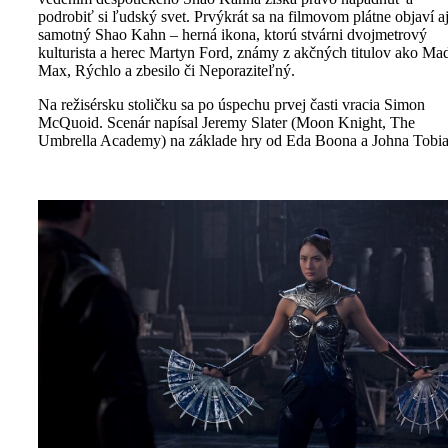
podrobiť si ľudský svet. Prvýkrát sa na filmovom plátne objaví a
samotný Shao Kahn – herná ikona, ktorú stvárni dvojmetrový
kulturista a herec Martyn Ford, známy z akčných titulov ako Ma
Max, Rýchlo a zbesilo či Neporaziteľný.
Na režisérsku stoličku sa po úspechu prvej časti vracia Simon
McQuoid. Scenár napísal Jeremy Slater (Moon Knight, The
Umbrella Academy) na základe hry od Eda Boona a Johna Tobia