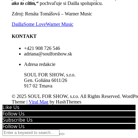
ako to cítim,“
pochvaľuje si Dailla spoluprácu.
Zdroj: Renáta Tomášová – Warner Music
Dailla
Some Love
Warner Music
KONTAKT
+421 908 726 546
adriana@soulforshow.sk
Adresa redakcie
SOUL FOR SHOW, s.r.o.
Gen. Goliána 6011/26
917 02 Trnava
© 2025 SOUL FOR SHOW, s.r.o. All Rights Reserved.
WordPre
Theme
|
Viral Mag
by HashThemes
Like Us
Follow Us
Subscribe Us
Follow Us