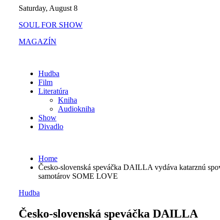
Skip
Saturday, August 8
to
SOUL FOR SHOW
content
MAGAZÍN
Hudba
Film
Literatúra
Kniha
Audiokniha
Show
Divadlo
Home
Česko-slovenská speváčka DAILLA vydáva katarznú sp
samotárov SOME LOVE
Hudba
Česko-slovenská speváčka DAILLA