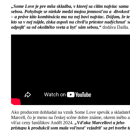
„Some Love je pre mňa skladba, v ktorej sa cítim najviac sama
sebou. Pohybuje se niekde medzi mojou jemnosťou a divokos
– a práve táto kombinácia ma na nej baví najviac. Dúfam, že te
kto sa v nej nájde, získa aspoň na chvíľu priestor nadýchnuť s
odpojiť sa od okolitého sveta a byť sám sebou,“
dodáva Dailla.
Ako producent dohliadal na vznik Some Love spevák a skladate
Marcell, čo je meno na českej scéne dobre známe, okrem iného 
víťaz ceny fanúšikov Anděl 2024.
„Vďaka Marcellovi a jeho
prístupu k produkcii som mala voľnosť vyjadriť sa pri tvorbe t