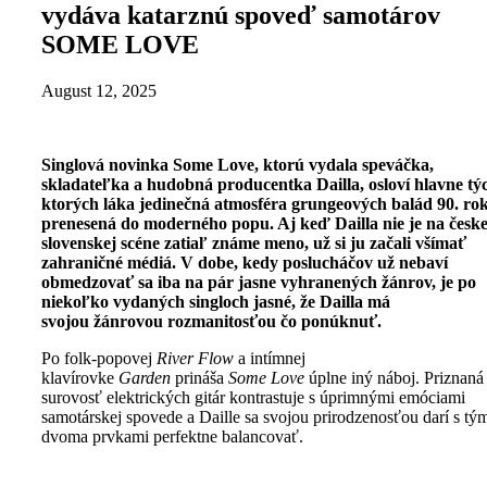
vydáva katarznú spoveď samotárov
SOME LOVE
August 12, 2025
Singlová novinka Some Love, ktorú vydala speváčka,
skladateľka a hudobná producentka Dailla, osloví hlavne tý
ktorých láka jedinečná atmosféra grungeových balád 90. rok
prenesená do moderného popu. Aj keď Dailla nie je na česke
slovenskej scéne zatiaľ známe meno, už si ju začali všímať
zahraničné médiá. V dobe, kedy poslucháčov už nebaví
obmedzovať sa iba na pár jasne vyhranených žánrov, je po
niekoľko vydaných singloch jasné, že Dailla má
svojou žánrovou rozmanitosťou čo ponúknuť.
Po folk-popovej
River Flow
a intímnej
klavírovke
Garden
prináša
Some Love
úplne iný náboj. Priznaná
surovosť elektrických gitár kontrastuje s úprimnými emóciami
samotárskej spovede a Daille sa svojou prirodzenosťou darí s tým
dvoma prvkami perfektne balancovať.