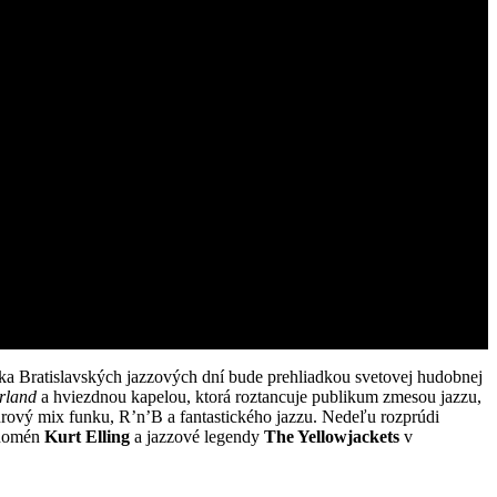
íka Bratislavských jazzových dní bude prehliadkou svetovej hudobnej
rland
a hviezdnou kapelou, ktorá roztancuje publikum zmesou jazzu,
džánrový mix funku, R’n’B a fantastického jazzu. Nedeľu rozprúdi
fenomén
Kurt Elling
a jazzové legendy
The Yellowjackets
v