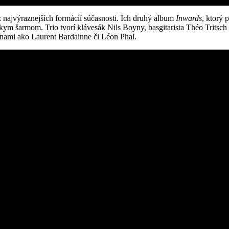
 najvýraznejších formácií súčasnosti. Ich druhý album
Inwards
, ktorý 
 šarmom. Trio tvorí klávesák Nils Boyny, basgitarista Théo Tritsch a
enami ako Laurent Bardainne či Léon Phal.