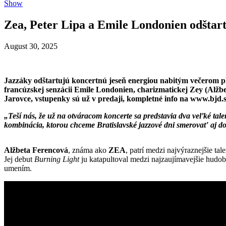
Show
Zea, Peter Lipa a Emile Londonien odštar
August 30, 2025
Jazzáky odštartujú koncertnú jeseň energiou nabitým večerom pl
francúzskej senzácii Emile Londonien, charizmatickej Zey (Alžbe
Jarovce, vstupenky sú už v predaji, kompletné info na www.bjd.
„Teší nás, že už na otváracom koncerte sa predstavia dva veľké t
kombinácia, ktorou chceme Bratislavské jazzové dni smerovať aj do 
Alžbeta Ferencová
, známa ako
ZEA
, patrí medzi najvýraznejšie t
Jej debut
Burning Light
ju katapultoval medzi najzaujímavejšie hudob
umením.