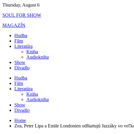
Skip
Thursday, August 6
to
SOUL FOR SHOW
content
MAGAZÍN
Hudba
Film
Literatúra
Kniha
Audiokniha
Show
Divadlo
Hudba
Film
Literatúra
Kniha
Audiokniha
Show
Divadlo
Home
Zea, Peter Lipa a Emile Londonien odštartujú Jazzáky vo veľk