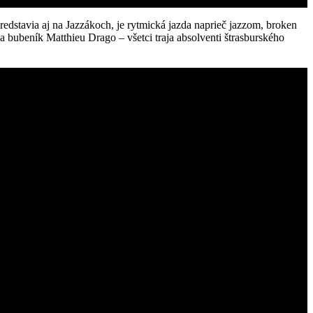
predstavia aj na Jazzákoch, je rytmická jazda naprieč jazzom, broken
 bubeník Matthieu Drago – všetci traja absolventi štrasburského