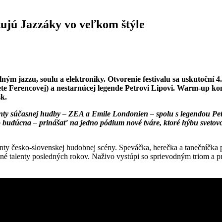
tujú Jazzáky vo veľkom štýle
ným jazzu, soulu a elektroniky. Otvorenie festivalu sa uskutoční
te Ferencovej) a nestarnúcej legende Petrovi Lipovi. Warm-up kon
sk.
alenty súčasnej hudby – ZEA a Emile Londonien – spolu s legendou P
budúcna – prinášať na jedno pódium nové tváre, ktoré hýbu svetovou 
alenty česko-slovenskej hudobnej scény. Speváčka, herečka a tanečníčk
né talenty posledných rokov. Naživo vystúpi so sprievodným triom a pr