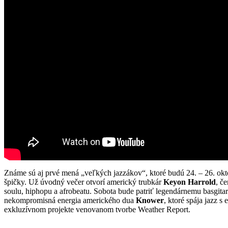
Známe sú aj prvé mená „veľkých jazzákov“, ktoré budú 24. – 26. okt
špičky. Už úvodný večer otvorí americký trubkár
Keyon Harrold
, č
soulu, hiphopu a afrobeatu. Sobota bude patriť legendárnemu basgitar
nekompromisná energia amerického dua
Knower
, ktoré spája jazz 
exkluzívnom projekte venovanom tvorbe Weather Report.