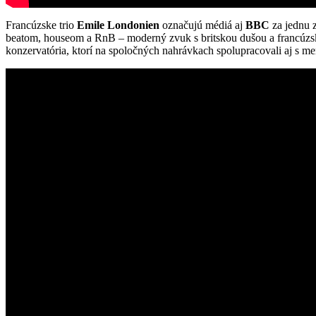
Francúzske trio
Emile Londonien
označujú médiá aj
BBC
za jednu z
beatom, houseom a RnB – moderný zvuk s britskou dušou a francúzskym
konzervatória, ktorí na spoločných nahrávkach spolupracovali aj s m