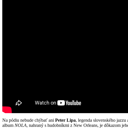
Na pódiu nebude chýbať ani
Peter Lipa
, legenda slovenského jazzu
album
NOLA
, nahraný s hudobníkmi z New Orleans, je dôkazom jeho