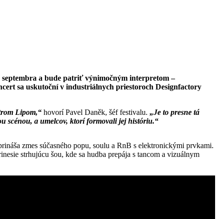
 4. septembra a bude patriť výnimočným interpretom –
cert sa uskutoční v industriálnych priestoroch Designfactory
etrom Lipom,“
hovorí Pavel Daněk, šéf festivalu.
„Je to presne tá
scénou, a umelcov, ktorí formovali jej históriu.“
a prináša zmes súčasného popu, soulu a RnB s elektronickými prvkami.
inesie strhujúcu šou, kde sa hudba prepája s tancom a vizuálnym