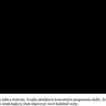
 a stálica festivalu. Svojím aktuálnym koncertným programom ukáže, ž
 neutíchajúcej chuti objavovať nové hudobné svety.