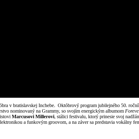
óbra v bratislavskej Inchebe. Októbrový program jubilejného 50. ročn
erstvo nominovaný na Grammy, so svojím energickým albumom
Foreve
istovi
Marcusovi Millerovi
, stálici festivalu, ktorý prinesie svoj na
s elektronikou a funkovým groovom, a na záver sa predstavia vokálny 