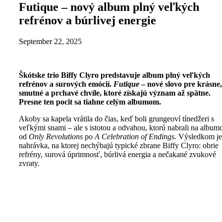
Futique – nový album plný veľkých
refrénov a búrlivej energie
September 22, 2025
Škótske trio Biffy Clyro predstavuje album plný veľkých
refrénov a surových emócií.
Futique
– nové slovo pre krásne,
smutné a prchavé chvíle, ktoré získajú význam až spätne.
Presne ten pocit sa tiahne celým albumom.
Akoby sa kapela vrátila do čias, keď boli grungeoví tínedžeri s
veľkými snami – ale s istotou a odvahou, ktorú nabrali na album
od
Only Revolutions
po
A Celebration of Endings.
Výsledkom je
nahrávka, na ktorej nechýbajú typické zbrane Biffy Clyro: obrie
refrény, surová úprimnosť, búrlivá energia a nečakané zvukové
zvraty.