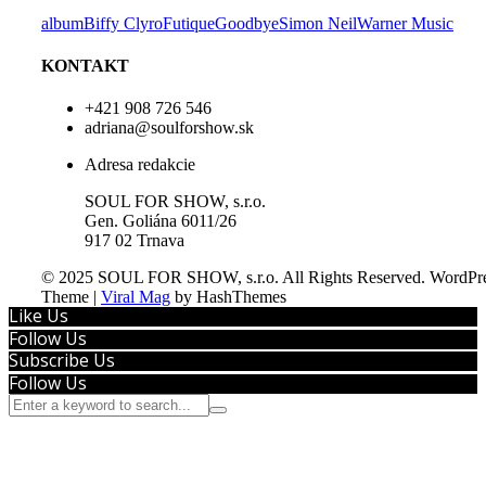
album
Biffy Clyro
Futique
Goodbye
Simon Neil
Warner Music
KONTAKT
+421 908 726 546
adriana@soulforshow.sk
Adresa redakcie
SOUL FOR SHOW, s.r.o.
Gen. Goliána 6011/26
917 02 Trnava
© 2025 SOUL FOR SHOW, s.r.o. All Rights Reserved.
WordPre
Theme
|
Viral Mag
by HashThemes
Like Us
Follow Us
Subscribe Us
Follow Us