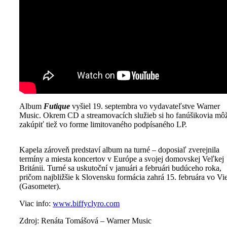
Album
Futique
vyšiel 19. septembra vo vydavateľstve Warner
Music. Okrem CD a streamovacích služieb si ho fanúšikovia mô
zakúpiť tiež vo forme limitovaného podpísaného LP.
Kapela zároveň predstaví album na turné – doposiaľ zverejnila
termíny a miesta koncertov v Európe a svojej domovskej Veľkej
Británii. Turné sa uskutoční v januári a februári budúceho roka,
pričom najbližšie k Slovensku formácia zahrá 15. februára vo Vi
(Gasometer).
Viac info:
www.biffyclyro.com
Zdroj: Renáta Tomášová – Warner Music