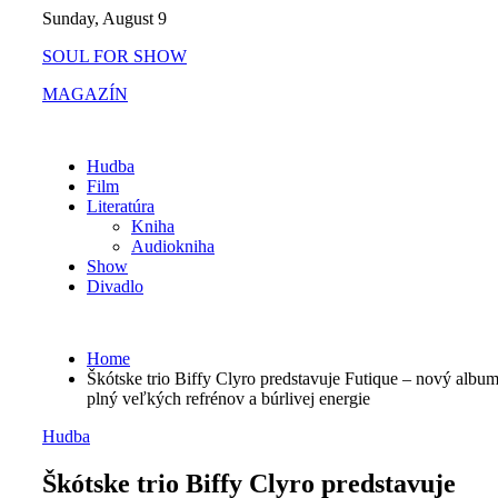
Skip
Sunday, August 9
to
SOUL FOR SHOW
content
MAGAZÍN
Hudba
Film
Literatúra
Kniha
Audiokniha
Show
Divadlo
Home
Škótske trio Biffy Clyro predstavuje Futique – nový albu
plný veľkých refrénov a búrlivej energie
Hudba
Škótske trio Biffy Clyro predstavuje