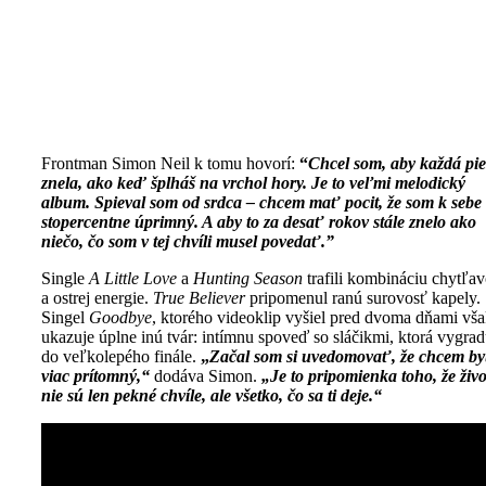
Frontman Simon Neil k tomu hovorí:
“
Chcel som, aby každá pi
znela, ako keď šplháš na vrchol hory. Je to veľmi melodický
album. Spieval som od srdca – chcem mať pocit, že som k sebe 
stopercentne úprimný. A aby to za desať rokov stále znelo ako
niečo, čo som v tej chvíli musel povedať.”
Single
A Little Love
a
Hunting Season
trafili kombináciu chytľav
a ostrej energie.
True Believer
pripomenul ranú surovosť kapely.
Singel
Goodbye
, ktorého videoklip vyšiel pred dvoma dňami vš
ukazuje úplne inú tvár: intímnu spoveď so sláčikmi, ktorá vygrad
do veľkolepého finále.
„
Začal som si uvedomovať, že chcem b
viac prítomný,“
dodáva Simon.
„Je to pripomienka toho, že živo
nie sú len pekné chvíle, ale všetko, čo sa ti deje.“