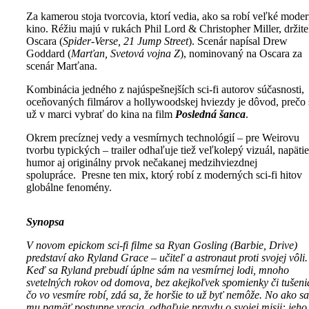
Za kamerou stoja tvorcovia, ktorí vedia, ako sa robí veľké mode
kino. Réžiu majú v rukách Phil Lord & Christopher Miller, držite
Oscara (
Spider-Verse, 21 Jump Street
). Scenár napísal Drew
Goddard (
Marťan, Svetová vojna Z
), nominovaný na Oscara za
scenár Marťana.
Kombinácia jedného z najúspešnejších sci-fi autorov súčasnosti,
oceňovaných filmárov a hollywoodskej hviezdy je dôvod, prečo 
už v marci vybrať do kina na film
Posledná šanca
.
Okrem precíznej vedy a vesmírnych technológií – pre Weirovu
tvorbu typických – trailer odhaľuje tiež veľkolepý vizuál, napätie
humor aj originálny prvok nečakanej medzihviezdnej
spolupráce. Presne ten mix, ktorý robí z moderných sci-fi hitov
globálne fenomény.
Synopsa
V novom epickom sci-fi filme sa Ryan Gosling (Barbie, Drive)
predstaví ako Ryland Grace – učiteľ a astronaut proti svojej vôli.
Keď sa Ryland prebudí úplne sám na
vesmírnej lodi, mnoho
svetelných rokov od domova, bez akejkoľvek
spomienky či tušeni
čo vo vesmíre robí, zdá sa, že horšie to už byť
nemôže. No ako sa
mu pamäť postupne vracia, odhaľuje pravdu o svojej
misii: jeho