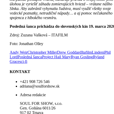
úlohou je vyriešiť záhadu zomierajúcich hviezd – vrátane
nášho
Slnka. Aby zabránil vyhynutiu ľudstva, musí využiť všetky svoje
vedecké poznatky, netradičné nápady… a aj pomoc nečakaného
spojenca z
hlbokého vesmíru.
Posledná šanca prichádza do slovenských kín 19. marca 202
Zdroj: Zuzana Vašková – ITAFILM
Foto: Jonathan Olley
Andy Weir
Christopher Miller
Drew Goddard
Itafilm
Lindeni
Phil
Lord
Posledná šanca
Project Hail Mary
Ryan Gosling
Ryland
Grace
sci-fi
KONTAKT
+421 908 726 546
adriana@soulforshow.sk
Adresa redakcie
SOUL FOR SHOW, s.r.o.
Gen. Goliána 6011/26
917 02 Trnava