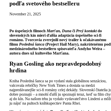
podľa svetového bestselleru
November 21, 2025
Po úspešných filmoch
Marťan, Duna
či
Prvý kontakt
do
slovenských kín mieri ďalšia adaptácia úspešného sci-fi
románu. Tvorcovia zverejnili nový trailer k očakávanému
filmu
Posledná šanca
(Project Hail Mary), nakrútenému pod
medzinárodného bestselleru spisovateľa Andyho Weira –
autora dnes už kultového Marťana.
Ryan Gosling ako nepravdepodobný
hrdina
Kniha Posledná šanca sa po vydaní stala globálnou senzáciou,
valcovala rebríčky New York Times a dostala sa medzi
najpredávanejšie sci-fi romány celej dekády. Slovenskí čitatelia j
dobre poznajú – a mnohí ďalší ju spoznajú teraz, keď sa film chy
aj do kín. Na našom trhu ju vydalo vydavateľstvo Lindeni a môž
ju nájsť na pultoch kníhkupectiev Panta Rhei.