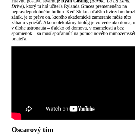
Hlavnú postavu stvárňuje
Ryan Gosling
(
Barbie, La La Land,
Drive
), ktorý tu hrá učiteľa Rylanda Gracea premeneného na
nepravdepodobného hrdinu. Keď Slnku a ďalším hviezdam hroz
zánik, je to práve on, ktorého akademické zameranie môže túto
záhadu vyriešiť. Ako molekulárny biológ je vo vede ako doma, 
v úlohe astronauta – ďaleko od domova, v osamelosti a bez
spomienok – sa musí spoľahnúť na pomoc nového mimozemské
priateľa.
Oscarový tím