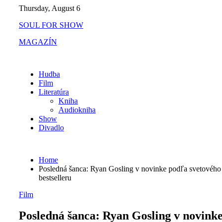
Skip
Thursday, August 6
to
SOUL FOR SHOW
content
MAGAZÍN
Hudba
Film
Literatúra
Kniha
Audiokniha
Show
Divadlo
Home
Posledná šanca: Ryan Gosling v novinke podľa svetového
bestselleru
Film
Posledná šanca: Ryan Gosling v novink