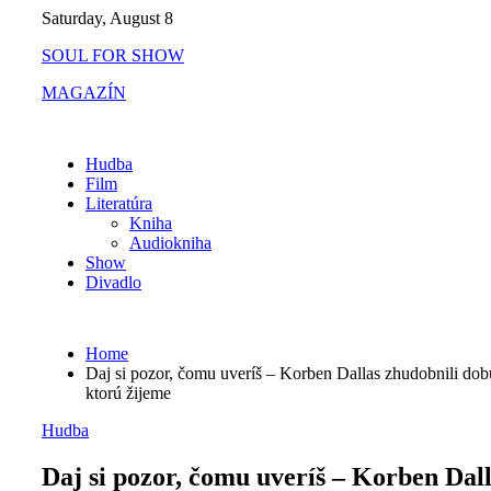
Skip
Saturday, August 8
to
SOUL FOR SHOW
content
MAGAZÍN
Hudba
Film
Literatúra
Kniha
Audiokniha
Show
Divadlo
Home
Daj si pozor, čomu uveríš – Korben Dallas zhudobnili dob
ktorú žijeme
Hudba
Daj si pozor, čomu uveríš – Korben Dal