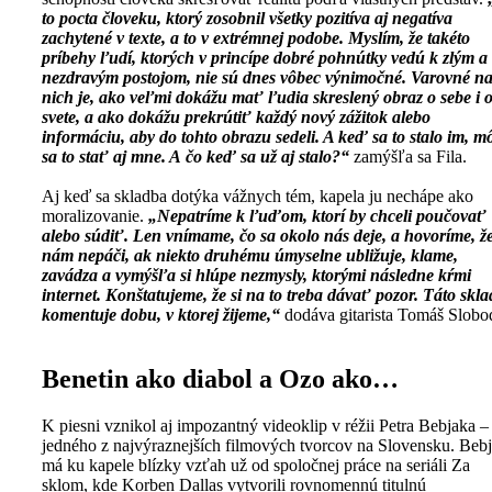
to pocta človeku, ktorý zosobnil všetky pozitíva aj negatíva
zachytené v texte, a to v extrémnej podobe. Myslím, že takéto
príbehy ľudí, ktorých v princípe dobré pohnútky vedú k zlým a
nezdravým postojom, nie sú dnes vôbec výnimočné. Varovné n
nich je, ako veľmi dokážu mať ľudia skreslený obraz o sebe i 
svete, a ako dokážu prekrútiť každý nový zážitok alebo
informáciu, aby do tohto obrazu sedeli. A keď sa to stalo im, m
sa to stať aj mne. A čo keď sa už aj stalo?“
zamýšľa sa Fila.
Aj keď sa skladba dotýka vážnych tém, kapela ju nechápe ako
moralizovanie.
„Nepatríme k ľuďom, ktorí by chceli poučovať
alebo súdiť. Len vnímame, čo sa okolo nás deje, a hovoríme, ž
nám nepáči, ak niekto druhému úmyselne ubližuje, klame,
zavádza a vymýšľa si hlúpe nezmysly, ktorými následne kŕmi
internet. Konštatujeme, že si na to treba dávať pozor. Táto skl
komentuje dobu, v ktorej žijeme,“
dodáva gitarista Tomáš Slobo
Benetin ako diabol a Ozo ako…
K piesni vznikol aj impozantný videoklip v réžii Petra Bebjaka –
jedného z najvýraznejších filmových tvorcov na Slovensku. Beb
má ku kapele blízky vzťah už od spoločnej práce na seriáli Za
sklom, kde Korben Dallas vytvorili rovnomennú titulnú