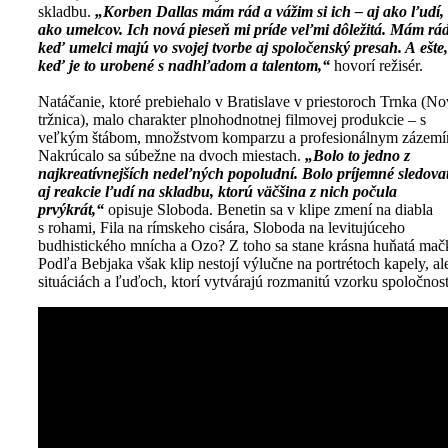
skladbu.
„Korben Dallas mám rád a vážim si ich – aj ako ľudí, 
ako umelcov. Ich nová pieseň mi príde veľmi dôležitá. Mám rád
keď umelci majú vo svojej tvorbe aj spoločenský presah. A ešte,
keď je to urobené s nadhľadom a talentom,“
hovorí režisér.
Natáčanie, ktoré prebiehalo v Bratislave v priestoroch Trnka (N
tržnica), malo charakter plnohodnotnej filmovej produkcie – s
veľkým štábom, množstvom komparzu a profesionálnym zázemí
Nakrúcalo sa súbežne na dvoch miestach.
„Bolo to jedno z
najkreatívnejších nedeľných popoludní. Bolo príjemné sledov
aj reakcie ľudí na skladbu, ktorú väčšina z nich počula
prvýkrát,“
opisuje Sloboda. Benetin sa v klipe zmení na diabla
s rohami, Fila na rímskeho cisára, Sloboda na levitujúceho
budhistického mnícha a Ozo? Z toho sa stane krásna huňatá mač
Podľa Bebjaka však klip nestojí výlučne na portrétoch kapely, al
situáciách a ľuďoch, ktorí vytvárajú rozmanitú vzorku spoločnost