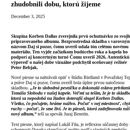
zhudobnili dobu, ktorú žijeme
December 3, 2025
Skupina Korben Dallas zverejnila prvú ochutnávku zo svoj
pripravovaného albumu. Bezprostredná skladba s varovný
názvom Daj si pozor, čomu uveríš udala tón celému novému
materiálu. Ten vyjde začiatkom budúceho roka a kapela ho
podporí aj koncertným turné Čomu uveríš 2026. Autentickú
výpoveď o našej dobe vizuálne podchytil oceňovaný režisér
Peter Bebjak.
Nové piesne sa nahrávali opäť v štúdiu Birdland v Považskej Tep
a práve Daj si pozor, čomu uveríš bola úplne prvou natočenou
skladbou.
„Je to slobodná pesnička a dokonalá oslava privítani
Tomáša Slobodu v našej kapele. Veľmi sa teším, že je to skladb
ktorá sa nepodobá na žiaden doterajší singel Korben Dallas.
Všetko, čo počujete, hráme naživo. Počuť v nej miestnosť, chy
ruchy – počuť, že sme živí. Je to pieseň, ktorá zadefinovala náš
nový album,“
teší sa spevák Juraj Benetin.
Text piesne, ktorý napísal Lukáš Fila, je reflexiou súčasnej doby 
schopnosti človeka skresľovať realitu podľa vlastných predstáv.