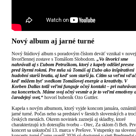
Nový album aj jarné turné
Nový štúdiový album s poradovým číslom deväť vznikal v novej
štvorčlennej zostave s Tomášom Slobodom.
„Vo štvorici sme
nahrávali aj s Ľubom Petruškom, ktorý z kapely odišiel presne
pred štyrmi rokmi. Pre mňa sú Tomáš aj Ľubo ako inšpiratívni
hudobní starší bratia, aj keď som starší ja. Cítim sa veľmi vďa
keď môžem byť svedkom Tomášovej energie a kreativity. V
Korben Dallas totiž veľmi funguje očný kontakt – pri nahrávan
na koncertoch. Máme svoj očný vesmír a je to veľmi emotívny 
čarodejný svet,“
hovorí bubeník Ozo Guttler.
Kapela s novým albumom, ktorý vyjde koncom januára, oznámil
jarné turné. Počas neho sa predstaví v šiestich slovenských a troc
českých mestách. Okrem noviniek zaznejú aj skladby, ktoré
charakterizujú ich doterajšiu tvorbu – Otec, Za sklom či Beh. Pr
koncert sa uskutoční 13. marca v Prešove. Vstupenky na slovens
koncerty turné Čomu uveríš 2026 sú dostupné v sieti Predpredaj.