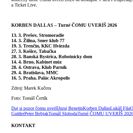
a Ticket Live.
KORBEN DALLAS – Turné ČOMU UVERÍŠ 2026
13. 3. Prešov, Stromoradie
14. 3. Žilina, Smer klub 77
19. 3. Trenčín, KKC Hviezda
27. 3. Košice, Tabačka
28. 3. Banská Bystrica, Robotnícky dom
14. 4. Brno, Kabinet múz
28. 4. Ostrava, Klub Parník
29. 4. Bratislava, MMC
16. 5. Praha, Palác Akropolis
Zdroj: Marek Kučera
Foto: Tomáš Čertík
Daj si pozor čomu uveríš
Juraj Benetin
Korben Dallas
Lukáš Fila
O
Guttler
Peter Bebjak
Tomáš Sloboda
Turné ČOMU UVERÍŠ 202
KONTAKT