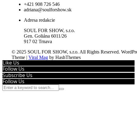
+421 908 726 546
adriana@soulforshow.sk
Adresa redakcie
SOUL FOR SHOW, s.r.o.
Gen. Goliána 6011/26
917 02 Trnava
© 2025 SOUL FOR SHOW, s.r.o. All Rights Reserved.
WordPre
Theme
|
Viral Mag
by HashThemes
Like Us
Follow Us
Subscribe Us
Follow Us