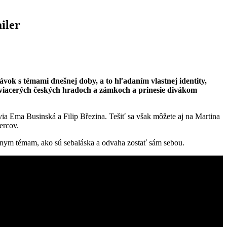
iler
ávok s témami dnešnej doby, a to hľadaním vlastnej identity,
a viacerých českých hradoch a zámkoch a prinesie divákom
via Ema Businská a Filip Březina. Tešiť sa však môžete aj na Martina
ercov.
uálnym témam, ako sú sebaláska a odvaha zostať sám sebou.