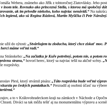
omáša Webera, známeho ako Jiřík z tohtoročnej Zlatovlásky. Jeho post
 v inom tele. Rovnako ako princezná Stella, s ktorou má spoločný dá
arovanie, ak im privedie niekoho, koho najviac nenávidí.“
Na nakrúca
ých legiend, ako sú Regina Rázlová, Martin Myšička či Petr Nárožný
e užil do sýtosti:
„Stvárňujem tu zloducha, ktorý chce získať moc. 
y herci máme veľmi radi.“
ina Stránskeho:
„Na začiatku je Kuře potrebný, potom nie, a potom ro
správnu stranu,“
hovorí herec, ktorý sa najviac tešil na akčné scény.
„N
ále rozprávky.
oslav Plesl, ktorý stvárnil pisára:
„Táto rozprávka bude veľmi výpravn
 exkurzia po českých pamiatkach.“
Prezradil aj osobnú účasť na výbere 
teriérmi.“
 krajov, a to v Královohradeckom kraji na zámkoch v Náchode a Opočn
Chrasti. Diváci sa tak môžu tešiť aj na monumentálnu výpravu a scené