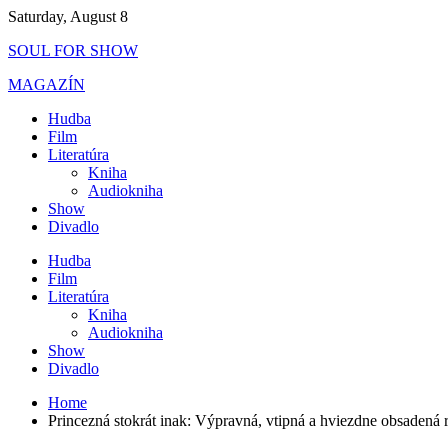
Skip
Saturday, August 8
to
SOUL FOR SHOW
content
MAGAZÍN
Hudba
Film
Literatúra
Kniha
Audiokniha
Show
Divadlo
Hudba
Film
Literatúra
Kniha
Audiokniha
Show
Divadlo
Home
Princezná stokrát inak: Výpravná, vtipná a hviezdne obsadená r