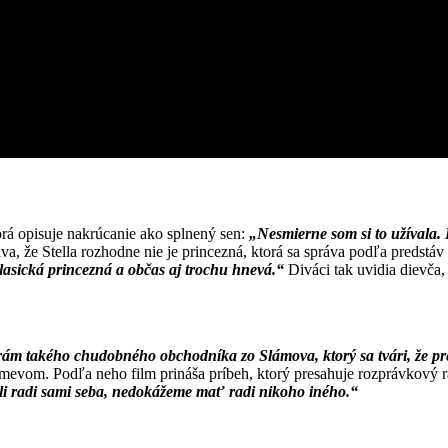
orá opisuje nakrúcanie ako splnený sen:
„Nesmierne som si to užívala. B
a, že Stella rozhodne nie je princezná, ktorá sa správa podľa predstáv
klasická princezná a občas aj trochu hnevá.“
Diváci tak uvidia dievča,
ám takého chudobného obchodníka zo Slámova, ktorý sa tvári, že predá
smevom. Podľa neho film prináša príbeh, ktorý presahuje rozprávkový
li radi sami seba, nedokážeme mať radi nikoho iného.“