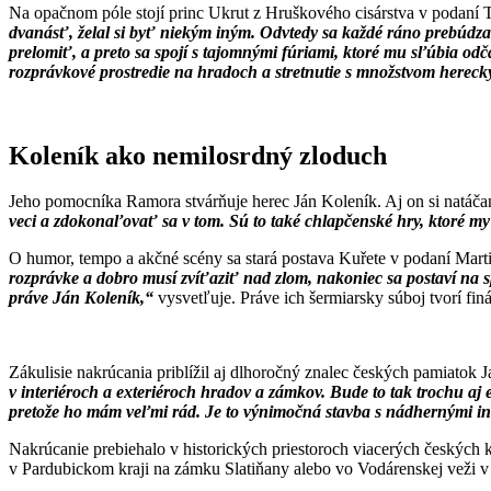
Na opačnom póle stojí princ Ukrut z Hruškového cisárstva v podaní T
dvanásť, želal si byť niekým iným. Odvtedy sa každé ráno prebúdza
prelomiť, a preto sa spojí s tajomnými fúriami, ktoré mu sľúbia odč
rozprávkové prostredie na hradoch a stretnutie s množstvom hereck
Koleník ako nemilosrdný zloduch
Jeho pomocníka Ramora stvárňuje herec Ján Koleník. Aj on si natáčani
veci a zdokonaľovať sa v tom. Sú to také chlapčenské hry, ktoré m
O humor, tempo a akčné scény sa stará postava Kuřete v podaní Mart
rozprávke a dobro musí zvíťaziť nad zlom, nakoniec sa postaví na 
práve Ján Koleník,“
vysvetľuje. Práve ich šermiarsky súboj tvorí fin
Zákulisie nakrúcania priblížil aj dlhoročný znalec českých pamiatok Jar
v interiéroch a exteriéroch hradov a zámkov. Bude to tak trochu aj
pretože ho mám veľmi rád. Je to výnimočná stavba s nádhernými in
Nakrúcanie prebiehalo v historických priestoroch viacerých českých
v Pardubickom kraji na zámku Slatiňany alebo vo Vodárenskej veži v 