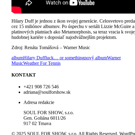
Hilary Duff je jednou z ikon svojej generácie. Celosvetovo preda
cez 15 miliónov albumov. Po úspechu v seriáli Lizzie McGuire a
platinových platniach ako Metamorphosis, sa teraz vracia k svoje
hudobnej kariére s doposiaľ najodvážnejším projektom.
Zdroj: Renáta Tomášová – Warner Music
album
Hilary Duff
luck… or something
nový album
Warner
Music
Weather For Tennis
KONTAKT
+421 908 726 546
adriana@soulforshow.sk
Adresa redakcie
SOUL FOR SHOW, s.r.o.
Gen. Goliána 6011/26
917 02 Trnava
© 2025 SOUL FOR SHOW, s.r.o. All Rights Reserved.
WordPre