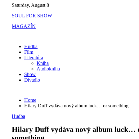
Skip
Saturday, August 8
to
SOUL FOR SHOW
content
MAGAZÍN
Hudba
Film
Literatúra
Kniha
Audiokniha
Show
Divadlo
Home
Hilary Duff vydáva nový album luck… or something
Hudba
Hilary Duff vydáva nový album luck… 
something