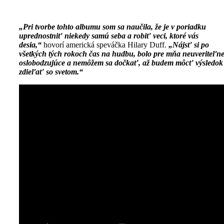
„Pri tvorbe tohto albumu som sa naučila, že je v poriadku
uprednostniť niekedy samú seba a robiť veci, ktoré vás
desia,“
hovorí americká speváčka Hilary Duff.
„Nájsť si po
všetkých tých rokoch čas na hudbu, bolo pre mňa neuveriteľn
oslobodzujúce a nemôžem sa dočkať, až budem môcť výsledok
zdieľať so svetom.“