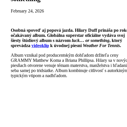
February 24, 2026
Osobná spoveď aj popová jazda. Hilary Duff prináša po ro
očakávaný album. Globálna superstar oficiálne vydáva svoj
šiesty štúdiový album s názvom
luck… or something
, ktorý
sprevádza
videoklip
k úvodnej piesni
Weather For Tennis
.
Album vznikal pod producentským dohľadom držiteľa ceny
GRAMMY Matthew Koma a Briana Phillipsa. Hilary sa v nový
piesňach otvorene venuje témam materstva, manželstva i hľadani
seba samej po tridsiatke. Album kombinuje citlivosť s autorkiný
typickým vtipom a nadhľadom.