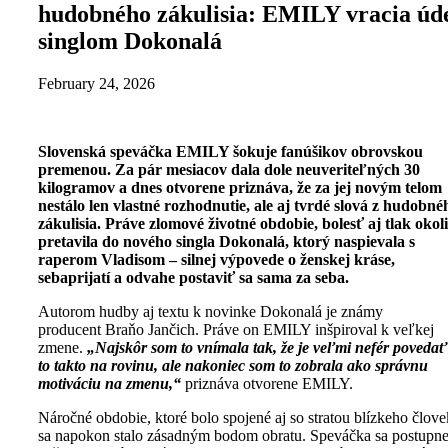
hudobného zákulisia: EMILY vracia úd
singlom Dokonalá
February 24, 2026
Slovenská speváčka EMILY šokuje fanúšikov obrovskou
premenou. Za pár mesiacov dala dole neuveriteľných 30
kilogramov a dnes otvorene priznáva, že za jej novým telom
nestálo len vlastné rozhodnutie, ale aj tvrdé slová z hudobné
zákulisia. Práve zlomové životné obdobie, bolesť aj tlak okol
pretavila do nového singla Dokonalá, ktorý naspievala s
raperom Vladisom – silnej výpovede o ženskej kráse,
sebaprijatí a odvahe postaviť sa sama za seba.
Autorom hudby aj textu k novinke Dokonalá je známy
producent Braňo Jančich. Práve on EMILY inšpiroval k veľkej
zmene.
„Najskôr som to vnímala tak, že je veľmi nefér povedať
to takto na rovinu, ale nakoniec som to zobrala ako správnu
motiváciu na zmenu,“
priznáva otvorene EMILY.
Náročné obdobie, ktoré bolo spojené aj so stratou blízkeho člove
sa napokon stalo zásadným bodom obratu. Speváčka sa postupn