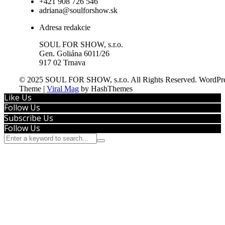
+421 908 726 546
adriana@soulforshow.sk
Adresa redakcie
SOUL FOR SHOW, s.r.o.
Gen. Goliána 6011/26
917 02 Trnava
© 2025 SOUL FOR SHOW, s.r.o. All Rights Reserved.
WordPre
Theme
|
Viral Mag
by HashThemes
Like Us
Follow Us
Subscribe Us
Follow Us