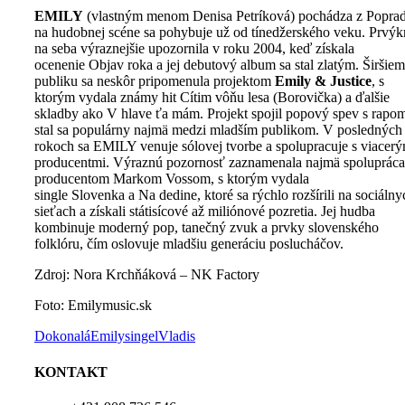
EMILY
(vlastným menom Denisa Petríková) pochádza z Popra
na hudobnej scéne sa pohybuje už od tínedžerského veku. Prvýk
na seba výraznejšie upozornila v roku 2004, keď získala
ocenenie Objav roka a jej debutový album sa stal zlatým. Širšie
publiku sa neskôr pripomenula projektom
Emily & Justice
, s
ktorým vydala známy hit Cítim vôňu lesa (Borovička) a ďalšie
skladby ako V hlave ťa mám. Projekt spojil popový spev s rapo
stal sa populárny najmä medzi mladším publikom. V posledných
rokoch sa EMILY venuje sólovej tvorbe a spolupracuje s viacerý
producentmi. Výraznú pozornosť zaznamenala najmä spolupráca
producentom Markom Vossom, s ktorým vydala
single Slovenka a Na dedine, ktoré sa rýchlo rozšírili na sociálny
sieťach a získali státisícové až miliónové pozretia. Jej hudba
kombinuje moderný pop, tanečný zvuk a prvky slovenského
folklóru, čím oslovuje mladšiu generáciu poslucháčov.
Zdroj: Nora Krchňáková – NK Factory
Foto: Emilymusic.sk
Dokonalá
Emily
singel
Vladis
KONTAKT