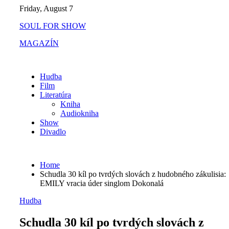
Skip
Friday, August 7
to
SOUL FOR SHOW
content
MAGAZÍN
Hudba
Film
Literatúra
Kniha
Audiokniha
Show
Divadlo
Home
Schudla 30 kíl po tvrdých slovách z hudobného zákulisia:
EMILY vracia úder singlom Dokonalá
Hudba
Schudla 30 kíl po tvrdých slovách z