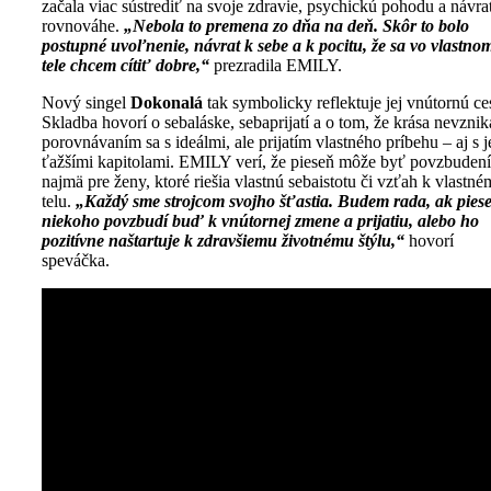
začala viac sústrediť na svoje zdravie, psychickú pohodu a návra
rovnováhe.
„Nebola to premena zo dňa na deň. Skôr to bolo
postupné uvoľnenie, návrat k sebe a k pocitu, že sa vo vlastno
tele chcem cítiť dobre,“
prezradila
EMILY.
Nový singel
Dokonalá
tak symbolicky reflektuje jej vnútornú ce
Skladba hovorí o sebaláske, sebaprijatí a o tom, že krása nevznik
porovnávaním sa s ideálmi, ale prijatím vlastného príbehu – aj s 
ťažšími kapitolami. EMILY verí, že pieseň môže byť povzbuden
najmä pre ženy, ktoré riešia vlastnú sebaistotu či vzťah k vlastn
telu.
„Každý sme strojcom svojho šťastia. Budem rada, ak pies
niekoho povzbudí buď k vnútornej zmene a prijatiu, alebo ho
pozitívne naštartuje k zdravšiemu životnému štýlu,“
hovorí
speváčka.