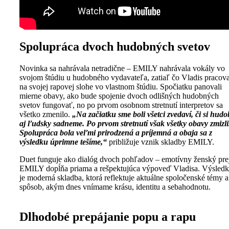
Spolupráca dvoch hudobných svetov
Novinka sa nahrávala netradične – EMILY nahrávala vokály vo
svojom štúdiu u hudobného vydavateľa, zatiaľ čo Vladis pracova
na svojej rapovej slohe vo vlastnom štúdiu. Spočiatku panovali
mierne obavy, ako bude spojenie dvoch odlišných hudobných
svetov fungovať, no po prvom osobnom stretnutí interpretov sa
všetko zmenilo.
„Na začiatku sme boli všetci zvedaví, či si hud
aj ľudsky sadneme. Po prvom stretnutí však všetky obavy zmizli
Spolupráca bola veľmi prirodzená a príjemná a obaja sa z
výsledku úprimne tešíme,“
približuje vznik skladby EMILY.
Duet funguje ako dialóg dvoch pohľadov – emotívny ženský pre
EMILY dopĺňa priama a rešpektujúca výpoveď Vladisa. Výsled
je moderná skladba, ktorá reflektuje aktuálne spoločenské témy a
spôsob, akým dnes vnímame krásu, identitu a sebahodnotu.
Dlhodobé prepájanie popu a rapu