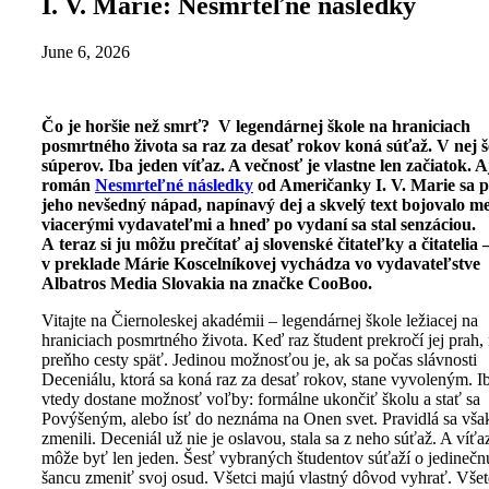
I. V. Marie: Nesmrteľné následky
June 6, 2026
Čo je horšie než smrť? V legendárnej škole na hraniciach
posmrtného života sa raz za desať rokov koná súťaž. V nej š
súperov. Iba jeden víťaz. A večnosť je vlastne len začiatok. A
román
Nesmrteľné následky
od Američanky I. V. Marie sa p
jeho nevšedný nápad, napínavý dej a skvelý text bojovalo m
viacerými vydavateľmi a hneď po vydaní sa stal senzáciou.
A teraz si ju môžu prečítať aj slovenské čitateľky a čitatelia 
v preklade Márie Koscelníkovej vychádza vo vydavateľstve
Albatros Media Slovakia na značke CooBoo.
Vitajte na Čiernoleskej akadémii – legendárnej škole ležiacej na
hraniciach posmrtného života. Keď raz študent prekročí jej prah, 
preňho cesty späť. Jedinou možnosťou je, ak sa počas slávnosti
Deceniálu, ktorá sa koná raz za desať rokov, stane vyvoleným. I
vtedy dostane možnosť voľby: formálne ukončiť školu a stať sa
Povýšeným, alebo ísť do neznáma na Onen svet. Pravidlá sa vša
zmenili. Deceniál už nie je oslavou, stala sa z neho súťaž. A víťa
môže byť len jeden. Šesť vybraných študentov súťaží o jedinečn
šancu zmeniť svoj osud. Všetci majú vlastný dôvod vyhrať. Všet