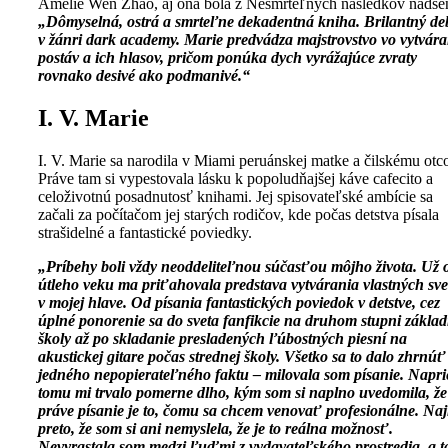
Amélie Wen Zhao, aj ona bola z Nesmrteľných následkov nadše
„Dômyselná, ostrá a smrteľne dekadentná kniha. Brilantný de
v žánri dark academy. Marie predvádza majstrovstvo vo vytvár
postáv a ich hlasov, pričom ponúka dych vyrážajúce zvraty
rovnako desivé ako podmanivé.“
I. V. Marie
I. V. Marie sa narodila v Miami peruánskej matke a čilskému otco
Práve tam si vypestovala lásku k popoludňajšej káve cafecito a
celoživotnú posadnutosť knihami. Jej spisovateľské ambície sa
začali za počítačom jej starých rodičov, kde počas detstva písala
strašidelné a fantastické poviedky.
„Príbehy boli vždy neoddeliteľnou súčasťou môjho života. Už 
útleho veku ma priťahovala predstava vytvárania vlastných sve
v mojej hlave. Od písania fantastických poviedok v detstve, cez
úplné ponorenie sa do sveta fanfikcie na druhom stupni základ
školy až po skladanie presladených ľúbostných piesní na
akustickej gitare počas strednej školy. Všetko sa to dalo zhrnúť
jedného nepopierateľného faktu – milovala som písanie
. Napri
tomu mi trvalo pomerne dlho, kým som si naplno uvedomila, že
práve písanie je to, čomu sa chcem venovať profesionálne. Na
preto, že som si ani nemyslela, že je to reálna možnosť.
Nevyrastala som medzi ľuďmi z vydavateľského prostredia, a t