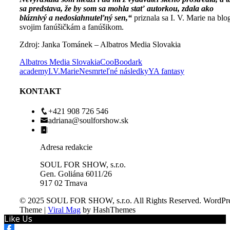
sa predstava, že by som sa mohla stať autorkou, zdala ako
bláznivý a nedosiahnuteľný sen,“
priznala sa I. V. Marie na blo
svojim fanúšičkám a fanúšikom.
Zdroj: Janka Tománek – Albatros Media Slovakia
Albatros Media Slovakia
CooBoo
dark
academy
I.V.Marie
Nesmrteľné následky
YA fantasy
KONTAKT
+421 908 726 546
adriana@soulforshow.sk
Adresa redakcie
SOUL FOR SHOW, s.r.o.
Gen. Goliána 6011/26
917 02 Trnava
© 2025 SOUL FOR SHOW, s.r.o. All Rights Reserved.
WordPre
Theme
|
Viral Mag
by HashThemes
Like Us