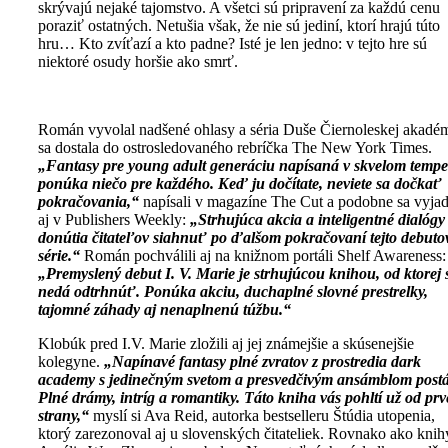
skrývajú nejaké tajomstvo. A všetci sú pripravení za každú cenu
poraziť ostatných. Netušia však, že nie sú jediní, ktorí hrajú túto
hru… Kto zvíťazí a kto padne? Isté je len jedno: v tejto hre sú
niektoré osudy horšie ako smrť.
Román vyvolal nadšené ohlasy a séria Duše Čiernoleskej akadé
sa dostala do ostrosledovaného rebríčka The New York Times.
„Fantasy pre young adult generáciu napísaná v skvelom tempe
ponúka niečo pre každého. Keď ju dočítate, neviete sa dočkať
pokračovania,“
napísali v magazíne The Cut a podobne sa vyjadr
aj v Publishers Weekly:
„Strhujúca akcia a inteligentné dialógy
donútia čitateľov siahnuť po ďalšom pokračovaní tejto debuto
série.“
Román pochválili aj na knižnom portáli Shelf Awareness:
„Premyslený debut I. V. Marie je strhujúcou knihou, od ktorej 
nedá odtrhnúť. Ponúka akciu, duchaplné slovné prestrelky,
tajomné záhady aj nenaplnenú túžbu.“
Klobúk pred I.V. Marie zložili aj jej známejšie a skúsenejšie
kolegyne.
„Napínavé fantasy plné zvratov z prostredia dark
academy s jedinečným svetom a presvedčivým ansámblom postá
Plné drámy, intríg a romantiky. Táto kniha vás pohltí už od prv
strany,“
myslí si Ava Reid, autorka bestselleru Štúdia utopenia,
ktorý zarezonoval aj u slovenských čitateliek. Rovnako ako knih