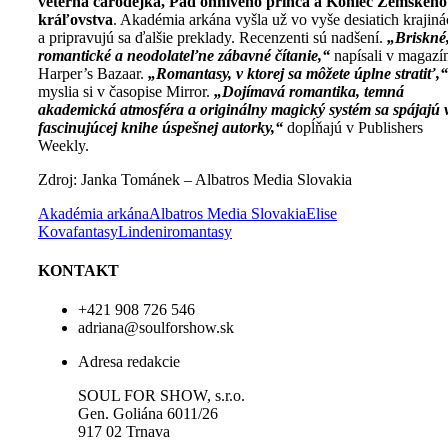
veterná čarodejka, Pád ohnivého princa a Koniec Zemského
kráľovstva
. Akadémia arkána vyšla už vo vyše desiatich krajin
a pripravujú sa ďalšie preklady. Recenzenti sú nadšení.
„Briskné
romantické a neodolateľne zábavné čítanie,“
napísali v magazí
Harper’s Bazaar.
„Romantasy, v ktorej sa môžete úplne stratiť,“
myslia si v časopise Mirror.
„Dojímavá romantika, temná
akademická atmosféra a originálny magický systém sa spájajú 
fascinujúcej knihe úspešnej autorky,“
dopĺňajú v Publishers
Weekly.
Zdroj: Janka Tománek – Albatros Media Slovakia
Akadémia arkána
Albatros Media Slovakia
Elise
Kova
fantasy
Lindeni
romantasy
KONTAKT
+421 908 726 546
adriana@soulforshow.sk
Adresa redakcie
SOUL FOR SHOW, s.r.o.
Gen. Goliána 6011/26
917 02 Trnava