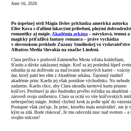
June 16, 2026
Po úspešnej sérii Mágia živlov prichádza americká autorka
Elise Kova s ďalšími lákavými príbehmi, plnými dobrodružs
romantiky aj mágie.
Akadémia arkána
– návyková, temná a
magický príťažlivá fantasy romanca – práve vychádza
v slovenskom preklade Zuzany Smolinskej vo vydavateľstve
Albatros Media Slovakia na značke Lindeni.
Clara prežíva v podsvetí Zatmeného Mesta vďaka krádežiam,
šťastiu a dávke zakázanej mágie. Keď sa jej posledná lúpež zvrtn
odsúdia ju na doživotie za maľovanie tarotových kariet – vzácny
dar, ktorý patrí len elite z Akadémie arkána. Tajomný riaditeľ
akadémie princ Kaelis jej však ponúkne východisko. No nebude 
zadarmo. Kaelis chce, aby Clara ukradla tarotovú kartu priamo
kráľovi. Predstaví ju ako študentku prvého ročníka na akadémii 
zároveň svoju snúbenicu. Clara sa ocitá vo víre kráľovských intr
nebezpečnej mágie. Jediný chybný krok ju pošle späť do väzenia
Postupne však zisťuje, že princ, ktorého mala nenávidieť, nie je 
kým sa zdá. Bude riskovať, že mu odovzdá moc nad svetom – a
svojím srdcom?