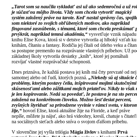
„Tarot som sa naučila vykladať asi už ako sedemročná a už ro
je súčasťou môjho života. Vždy som chcela vytvoriť magický
systém založený práve na tarote. Keď nastal správny čas, spojil
som niektoré zo svojich obľúbených motívov, ako napríklad
fingované zasnúbenie, s témami, ktoré som chcela preskúmať 
prvýkrát, napríklad temná akadémia,“
vysvetľuje vznik nápadu
knihu Elise Kova, ktorá si v detstve vytvorila aj hlboký vzťah ku
knihám, čítaniu a fantasy. Rodičia jej čítali od útleho veku a čítan
sa postupne premenilo na rozprávanie vlastných príbehov. Už po
základnej školy vytvorila desiatky „kníh“, ktoré jej pomáhali
rozvíjať vlastné rozprávačské schopnosti.
Dnes priznáva, že každá postava jej kníh má črty prevzaté od nej
samotnej alebo od ľudí, ktorých pozná.
„Niekedy sú aj situácie č
problémy, ktorým postavy čelia, inšpirované mojimi skutočnými
skúsenosťami alebo zážitkami mojich priateľov. Nikdy to však 
je len kopírovanie. Nedá sa povedať, že postava je na sto perce
založená na konkrétnom človeku. Možno šesťdesiat percent,
zvyšných štyridsať sa prirodzene vyvinie v rámci sveta, v ktoro
žije,“
hovorí Elise, ktorá aktuálne žije na Floride, a keď práve
nepíše, môžete ju nájsť, ako hrá videohry, kreslí, chatuje s čitate
na sociálnych sieťach alebo sníva o svojom ďalšom príbehu.
V slovenčine jej vyšla trilógia
Mágia živlov
s knihami
Prvá