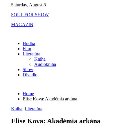
Skip
Saturday, August 8
to
SOUL FOR SHOW
content
MAGAZÍN
Hudba
Film
Literatúra
Kniha
Audiokniha
Show
Divadlo
Home
Elise Kova: Akadémia arkána
Kniha
,
Literatúra
Elise Kova: Akadémia arkána