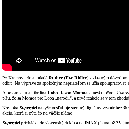
Po Kremovi ide aj mladá
Ruthye (Eve Ridley)
s vlastným dôvodom n
odbiť. Na výprave za spoločným nepriateľom sa učia spolupracovať a z
A potom je tu antihrdina
Lobo
.
Jason Momoa
si neskutočne užíva s
píšu, že sa Momoa pre Loba „narodil“, a prvé reakcie sa v tom zhod
Novinka
Supergirl
navyše nesľubuje sterilný digitálny vesmír bez škra
akciu, ktorá si pýta čo najväčšie plátno.
Supergirl
prichádza do slovenských kín a na IMAX plátna
už 25. jú