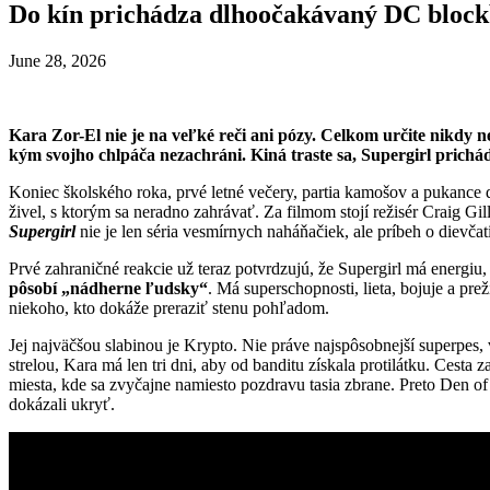
Do kín prichádza dlhoočakávaný DC block
June 28, 2026
Kara Zor-El nie je na veľké reči ani pózy. Celkom určite nikdy n
kým svojho chlpáča nezachráni. Kiná traste sa, Supergirl prichád
Koniec školského roka, prvé letné večery, partia kamošov a pukance 
živel, s ktorým sa neradno zahrávať. Za filmom stojí režisér Craig Gil
Supergirl
nie je len séria vesmírnych naháňačiek, ale príbeh o dievčat
Prvé zahraničné reakcie už teraz potvrdzujú, že Supergirl má energiu
pôsobí „nádherne ľudsky“
. Má superschopnosti, lieta, bojuje a pr
niekoho, kto dokáže preraziť stenu pohľadom.
Jej najväčšou slabinou je Krypto. Nie práve najspôsobnejší superpes
strelou, Kara má len tri dni, aby od banditu získala protilátku. Ces
miesta, kde sa zvyčajne namiesto pozdravu tasia zbrane. Preto Den o
dokázali ukryť.