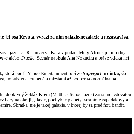
jej psa Krypta, vyrazí za ním galaxie-negalaxie a nezastaví sa,
sová jazda z DC univerza. Kara v podaní Milly Alcock je prírodný
onya
alebo
Cruelle
. Scenár napísala Ana Nogueira a práve vďaka nej
ock, ktorá podľa Yahoo Entertainment robí zo
Supergirl
hrdinku, čo
hlavá, impulzívna, zranená a miestami až podozrivo normálna na
o chladnokrvný žoldák Krem (Matthias Schoenaerts) zasiahne jedovatou
cez bary na okraji galaxie, pochybné planéty, vesmírne zapadákovy a
íre. Skrátka, nie je takej galaxie, v ktorej by sa pred ňou banditi