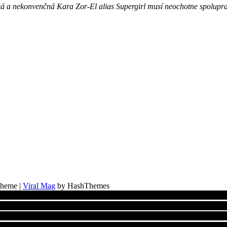
rzá a nekonvenčná Kara Zor-El alias Supergirl musí neochotne spolupr
Theme
|
Viral Mag
by HashThemes