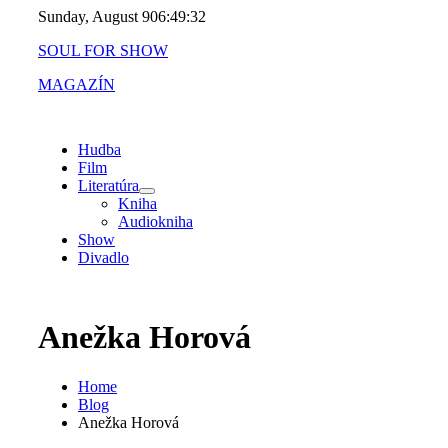
Skip
Sunday, August 9
06:49:32
to
SOUL FOR SHOW
content
MAGAZÍN
Hudba
Film
Literatúra
Kniha
Audiokniha
Show
Divadlo
Anežka Horová
Home
Blog
Anežka Horová