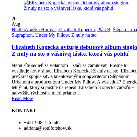
20
Aug
Hudba
Anežka Horová
,
Elizabeth Kopecká
,
Plán B
,
Štěpán Urb
Supraphon
,
Under My Pillow
,
Z nuly na sto
Elizabeth Kopecká avizuje debutový album singl
Z nuly na sto o vášnivej láske, ktorá vás pohltí
Nemusíte sedieť za volantom – stačí sa zamilovať. Presne to
vystihuje nový singel Elizabeth Kopeckej Z nuly na sto. Elizabet
prvýkrát spojila sily s talentovanými songwriterom Štěpánom
Urbanom a producentom Under My Pillow. A výsledok? Energi
letný hit, ktorý si pustíte na repeat. Elizabeth Kopecká zaraďuje
najvyššiu rýchlosť a mieri priamo…
Read More
KONTAKT
+421 908 726 546
adriana@soulforshow.sk