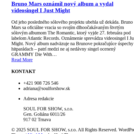
Bruno Mars oznámil nový album a vydal
videosingel I Just Might
Od jeho posledného sólového projektu ubehla už dekáda. Bruno
Mars sa oficiálne vracia so svojím dlhoočakávaným štvrtým
sólovým albumom The Romantic, ktorý vyjde 27. februára pod
labelom Atlantic Records. Oznámenie sprevádza videosingel I Ju
Might. Nový album nadväzuje na Brunove pokračujúce úspechy
hitparádach – patrí medzi ne aj nedávny singel ocenený
GRAMMY Die With…
Read More
KONTAKT
+421 908 726 546
adriana@soulforshow.sk
Adresa redakcie
SOUL FOR SHOW, s.r.o.
Gen. Goliána 6011/26
917 02 Trnava
© 2025 SOUL FOR SHOW, s.r.o. All Rights Reserved.
WordPre