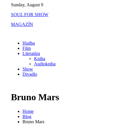
Skip
Sunday, August 9
to
SOUL FOR SHOW
content
MAGAZÍN
Hudba
Film
Literatúra
Kniha
Audiokniha
Show
Divadlo
Bruno Mars
Home
Blog
Bruno Mars