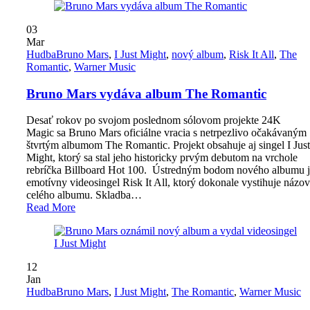
03
Mar
Hudba
Bruno Mars
,
I Just Might
,
nový album
,
Risk It All
,
The
Romantic
,
Warner Music
Bruno Mars vydáva album The Romantic
Desať rokov po svojom poslednom sólovom projekte 24K
Magic sa Bruno Mars oficiálne vracia s netrpezlivo očakávaným
štvrtým albumom The Romantic. Projekt obsahuje aj singel I Just
Might, ktorý sa stal jeho historicky prvým debutom na vrchole
rebríčka Billboard Hot 100. Ústredným bodom nového albumu 
emotívny videosingel Risk It All, ktorý dokonale vystihuje názov
celého albumu. Skladba…
Read More
12
Jan
Hudba
Bruno Mars
,
I Just Might
,
The Romantic
,
Warner Music