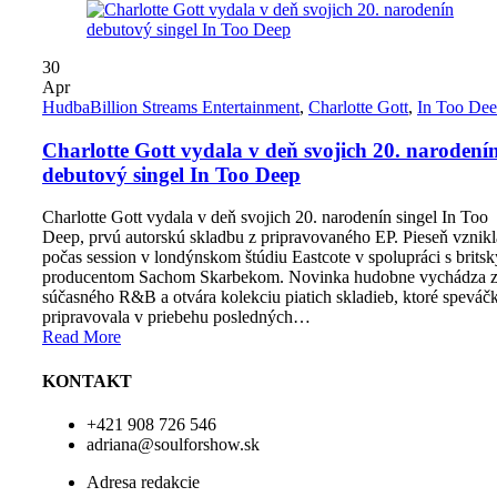
30
Apr
Hudba
Billion Streams Entertainment
,
Charlotte Gott
,
In Too De
Charlotte Gott vydala v deň svojich 20. narodení
debutový singel In Too Deep
Charlotte Gott vydala v deň svojich 20. narodenín singel In Too
Deep, prvú autorskú skladbu z pripravovaného EP. Pieseň vznikl
počas session v londýnskom štúdiu Eastcote v spolupráci s brits
producentom Sachom Skarbekom. Novinka hudobne vychádza 
súčasného R&B a otvára kolekciu piatich skladieb, ktoré speváč
pripravovala v priebehu posledných…
Read More
KONTAKT
+421 908 726 546
adriana@soulforshow.sk
Adresa redakcie