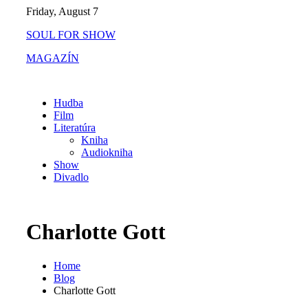
Skip
Friday, August 7
to
SOUL FOR SHOW
content
MAGAZÍN
Hudba
Film
Literatúra
Kniha
Audiokniha
Show
Divadlo
Charlotte Gott
Home
Blog
Charlotte Gott