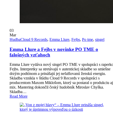
03
Mar
Hudba
Cloud 9 Records
,
Emma Llure
,
Fejbs
,
Po tme
,
singel
Emma Llure a Fejbs v novinke PO TME o
falošných vzťahoch
Emma Llure vydáva nový singel PO TME v spolupráci s raperk
Fejbs. Interpretky sa stretávajú v autentickej skladbe so smiešne
drzým podtónom a prinášajú jej nefalšovanú ženskú energiu.
Skladba vznikla v štúdiu Cloud 9 Records v spolupráci s
producentom Maxom Miklošom, ktorý sa postaral o produkciu aj
mix. Mastering dokončil český hudobník Miroslav Chyška.
Skladba…
Read More