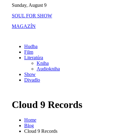
Skip
Sunday, August 9
to
SOUL FOR SHOW
content
MAGAZÍN
Hudba
Film
Literatúra
Kniha
Audiokniha
Show
Divadlo
Cloud 9 Records
Home
Blog
Cloud 9 Records