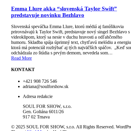
Emma Llure akka “slovenská Taylor Swift”
predstavuje novinku Bezhlavo
Slovenská speváčka Emma Llure, ktorú médiá aj fanúšikovia
prirovnávajú k Taylor Swift, predstavuje nový singel Bezhlavo s
videoklipom, ktorý sa nesie v duchu hravosti a odľahčeného
humoru. Skladba spája úprimný text, chytľavú melódiu a energiu
ktorá má potenciál rozhýbať aj tých najväčších spáčov. „Keď s
odchádzala zo štúdia s prvým demom, nevedela som…
Read More
KONTAKT
+421 908 726 546
adriana@soulforshow.sk
Adresa redakcie
SOUL FOR SHOW, s.r.o.
Gen. Goliána 6011/26
917 02 Trnava
© 2025 SOUL FOR SHOW, s.r.o. All Rights Reserved.
WordPre