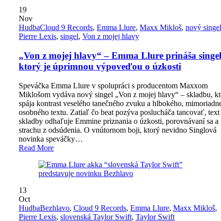
19
Nov
Hudba
Cloud 9 Records
,
Emma Llure
,
Maxx Mikloš
,
nový singe
Pierre Lexis
,
singel
,
Von z mojej hlavy
„Von z mojej hlavy“ – Emma Llure prináša singel
ktorý je úprimnou výpoveďou o úzkosti
Speváčka Emma Llure v spolupráci s producentom Maxxom
Miklošom vydáva nový singel „Von z mojej hlavy“ – skladbu, kt
spája kontrast veselého tanečného zvuku a hlbokého, mimoriadn
osobného textu. Zatiaľ čo beat pozýva poslucháča tancovať, text
skladby odhaľuje Emmine priznania o úzkosti, porovnávaní sa a
strachu z odsúdenia. O vnútornom boji, ktorý nevidno Singlová
novinka speváčky…
Read More
13
Oct
Hudba
Bezhlavo
,
Cloud 9 Records
,
Emma Llure
,
Maxx Mikloš
,
Pierre Lexis
,
slovenská Taylor Swift
,
Taylor Swift