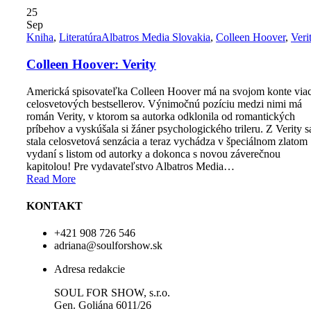
25
Sep
Kniha
,
Literatúra
Albatros Media Slovakia
,
Colleen Hoover
,
Veri
Colleen Hoover: Verity
Americká spisovateľka Colleen Hoover má na svojom konte via
celosvetových bestsellerov. Výnimočnú pozíciu medzi nimi má
román Verity, v ktorom sa autorka odklonila od romantických
príbehov a vyskúšala si žáner psychologického trileru. Z Verity s
stala celosvetová senzácia a teraz vychádza v špeciálnom zlatom
vydaní s listom od autorky a dokonca s novou záverečnou
kapitolou! Pre vydavateľstvo Albatros Media…
Read More
KONTAKT
+421 908 726 546
adriana@soulforshow.sk
Adresa redakcie
SOUL FOR SHOW, s.r.o.
Gen. Goliána 6011/26