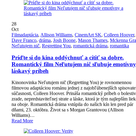
28
Oct
Film
adaptácia
,
Allison Williams
,
CinemArt SK
,
Colleen Hoover
,
Dave Franco
,
dráma
,
Josh Boone
,
Mason Thames
,
Mckenna Gra
Neľutujem nič
,
Regretting You
,
romantická dráma
,
romantika
Príďte si do kina oddýchnuť a cítiť sa dobre.
Romantický film Neľutujem nič sľubuje emotívny
láskavý príbeh
Kinonovinka Neľutujem nič (Regretting You) je rovnomennou
filmovou adaptáciou románu jednej z najobľúbenejších spisovate
súčasnosti, Colleen Hoover. Prináša romantický príbeh o bolestiv
zrade, nepredstaviteľnej strate a láske, ktorá je tým najlepším li
na oboje. Romantická dráma vstúpila do našich kín len pred pár
dňami, 23. októbra. Život sa s Morgan Grantovou (Allison
Williams)…
Read More