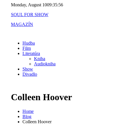
Skip
Monday, August 10
09:35:56
to
SOUL FOR SHOW
content
MAGAZÍN
Hudba
Film
Literatúra
Kniha
Audiokniha
Show
Divadlo
Colleen Hoover
Home
Blog
Colleen Hoover