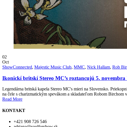
02
Oct
Show
Connected
,
Majestic Music Club
,
MMC
,
Nick Hallam
,
Rob Bir
Ikonickí britskí Stereo MC’s roztancujú 5. novembr
Legendárna britská kapela Stereo MC's mieri na Slovensko. Priekopn
na čele s charizmatickým spevákom a skladateľom Robom Birchom vy
Read More
KONTAKT
+421 908 726 546
adriana@soulforshow.sk