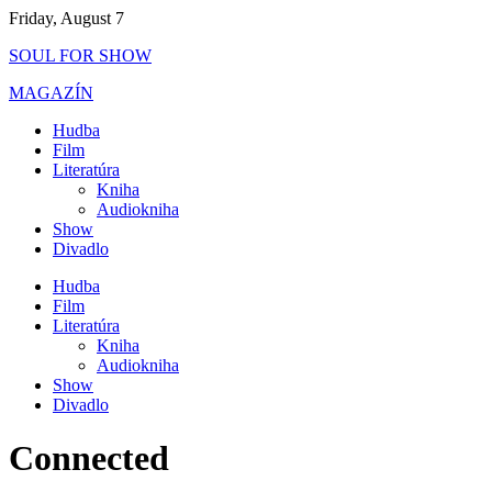
Skip
Friday, August 7
to
SOUL FOR SHOW
content
MAGAZÍN
Hudba
Film
Literatúra
Kniha
Audiokniha
Show
Divadlo
Hudba
Film
Literatúra
Kniha
Audiokniha
Show
Divadlo
Connected