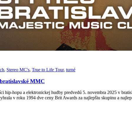
ch
,
Stereo MC's
,
True to Life Tour
,
turné
a bratislavské MMC
íci hip-hopu a elektronickej hudby predvedú 5. novembra 2025 v brat
hrala v roku 1994 dve ceny Brit Awards za najlepšiu skupinu a najl