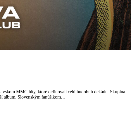
islavskom MMC hity, ktoré definovali celú hudobnú dekádu. Skupina
epší album. Slovenským fanúšikom…