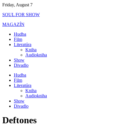
Skip
Friday, August 7
to
SOUL FOR SHOW
content
MAGAZÍN
Hudba
Film
Literatúra
Kniha
Audiokniha
Show
Divadlo
Hudba
Film
Literatúra
Kniha
Audiokniha
Show
Divadlo
Deftones