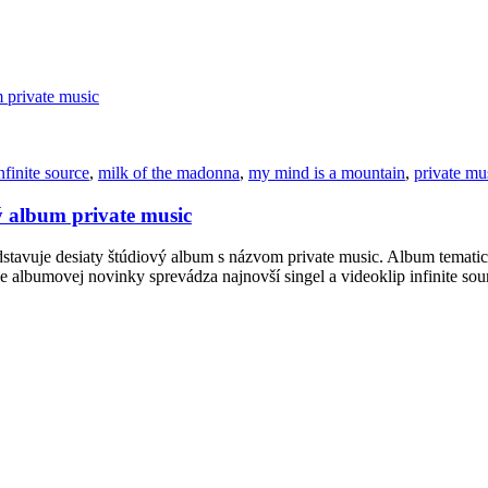
nfinite source
,
milk of the madonna
,
my mind is a mountain
,
private mu
ý album private music
dstavuje desiaty štúdiový album s názvom private music. Album tematick
e albumovej novinky sprevádza najnovší singel a videoklip infinite so