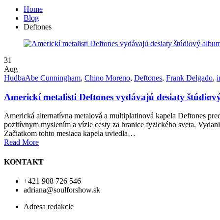
Home
Blog
Deftones
31
Aug
Hudba
Abe Cunningham
,
Chino Moreno
,
Deftones
,
Frank Delgado
,
i
Americkí metalisti Deftones vydávajú desiaty štúdiov
Americká alternatívna metalová a multiplatinová kapela Deftones pre
pozitívnym myslením a vízie cesty za hranice fyzického sveta. Vydani
Začiatkom tohto mesiaca kapela uviedla…
Read More
KONTAKT
+421 908 726 546
adriana@soulforshow.sk
Adresa redakcie