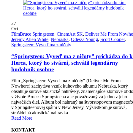
27
Oct
Film
Bruce Springsteen
,
CinemArt SK
,
Deliver Me From Nowhe
Jeremy Allen White
,
Nebraska
,
Odessa Young
,
Scott Cooper
,
Springsteen: Vyveď ma z ničoty
“Springsteen: Vyveď ma z ničoty” prichádza do k
Herca, ktorý ho stvárni, schválil legendárny
hudobník osobne
Film „Springsteen: Vyveď ma z ničoty‟ (Deliver Me From
Nowhere) zachytáva vznik kultového albumu Nebraska, ktorý
obsahuje surové akustické nahrávky, znamenajúce zlomové obdo
v živote Brucea Springsteena a je považovaný za jedno z jeho
najvačších diel. Album bol nahraný na štvorstopovom magnetof
v Springsteenovej spálni v New Jersey. Výsledkom je surová,
strašidelná akustická nahrávka…
Read More
KONTAKT