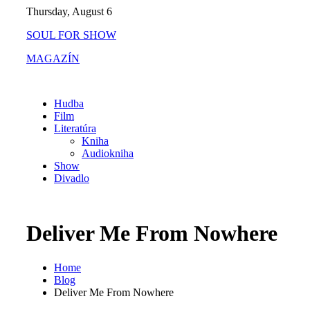
Skip
Thursday, August 6
to
SOUL FOR SHOW
content
MAGAZÍN
Hudba
Film
Literatúra
Kniha
Audiokniha
Show
Divadlo
Deliver Me From Nowhere
Home
Blog
Deliver Me From Nowhere