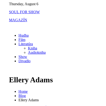
Skip
Thursday, August 6
to
SOUL FOR SHOW
content
MAGAZÍN
Hudba
Film
Literatúra
Kniha
Audiokniha
Show
Divadlo
Ellery Adams
Home
Blog
Ellery Adams