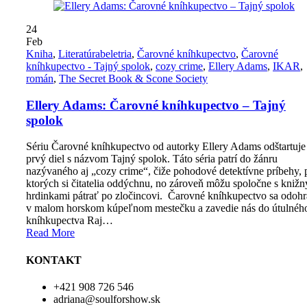
24
Feb
Kniha
,
Literatúra
beletria
,
Čarovné kníhkupectvo
,
Čarovné
kníhkupectvo - Tajný spolok
,
cozy crime
,
Ellery Adams
,
IKAR
,
román
,
The Secret Book & Scone Society
Ellery Adams: Čarovné kníhkupectvo – Tajný
spolok
Sériu Čarovné kníhkupectvo od autorky Ellery Adams odštartuje
prvý diel s názvom Tajný spolok. Táto séria patrí do žánru
nazývaného aj „cozy crime“, čiže pohodové detektívne príbehy, p
ktorých si čitatelia oddýchnu, no zároveň môžu spoločne s kniž
hrdinkami pátrať po zločincovi. Čarovné kníhkupectvo sa odoh
v malom horskom kúpeľnom mestečku a zavedie nás do útulnéh
kníhkupectva Raj…
Read More
KONTAKT
+421 908 726 546
adriana@soulforshow.sk