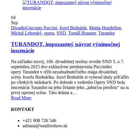
04
Sep
Divadlo
Giacomo Puccini
,
Jozef Bednárik
,
Maida Hundeling
,
Michal Lehotský
,
opera
,
SND
,
Tomáš Brauner
,
Turandot
TURANDOT, impozantný návrat výnimočnej
inscenácie
Na začiatku novej, 106. divadelnej sezóny uvedie SND 5. a 7.
septembra 2025 dve exkluzívne predstavenia Pucciniho
opery Turandot v réžii nezabudnuteľného mága divadelnej
scény Jozefa Bednárika. Jozef Bednárik si vyberal tituly príťažli
po všetkých stránkach. Po dohode s vedením Opery SND bola
inscenácia Turandot na jeho želanie jeho „labuťou piesňou“ na n
prvej opernej scéne. Táto dráma a…
Read More
KONTAKT
+421 908 726 546
adriana@soulforshow.sk