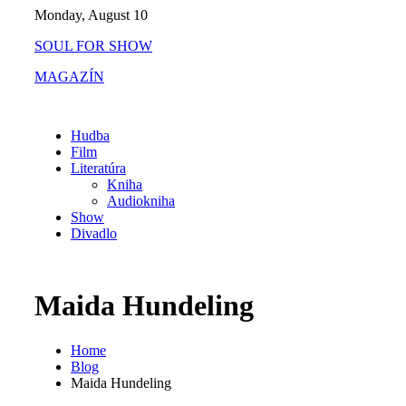
Skip
Monday, August 10
to
SOUL FOR SHOW
content
MAGAZÍN
Hudba
Film
Literatúra
Kniha
Audiokniha
Show
Divadlo
Maida Hundeling
Home
Blog
Maida Hundeling