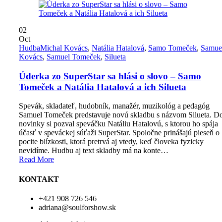
02
Oct
Hudba
Michal Kovács
,
Natália Hatalová
,
Samo Tomeček
,
Samue
Kovács
,
Samuel Tomeček
,
Silueta
Úderka zo SuperStar sa hlási o slovo – Samo
Tomeček a Natália Hatalová a ich Silueta
Spevák, skladateľ, hudobník, manažér, muzikológ a pedagóg
Samuel Tomeček predstavuje novú skladbu s názvom Silueta. D
novinky si pozval speváčku Natáliu Hatalovú, s ktorou ho spája
účasť v speváckej súťaži SuperStar. Spoločne prinášajú pieseň o
pocite blízkosti, ktorá pretrvá aj vtedy, keď človeka fyzicky
nevidíme. Hudbu aj text skladby má na konte…
Read More
KONTAKT
+421 908 726 546
adriana@soulforshow.sk