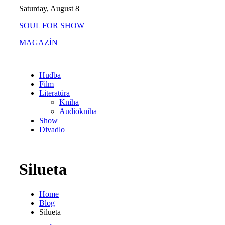
Skip
Saturday, August 8
to
SOUL FOR SHOW
content
MAGAZÍN
Hudba
Film
Literatúra
Kniha
Audiokniha
Show
Divadlo
Silueta
Home
Blog
Silueta