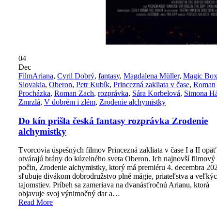
04
Dec
Film
Ariana
,
Cyril Dobrý
,
fantasy
,
Magdalena Müller
,
Magic Bo
Slovakia
,
Oberon
,
Petr Kubík
,
Princezná zakliata v čase
,
Roman
Procházka
,
Roman Zach
,
rozprávka
,
Sára Korbelová
,
Simona H
Zmrzlá
,
V dobrém i zlém
,
Zrodenie alchymistky
Do kín prišla česká fantasy rozprávka Zrodenie
alchymistky
Tvorcovia úspešných filmov Princezná zakliata v čase I a II opäť
otvárajú brány do kúzelného sveta Oberon. Ich najnovší filmový
počin, Zrodenie alchymistky, ktorý má premiéru 4. decembra 20
sľubuje divákom dobrodružstvo plné mágie, priateľstva a veľký
tajomstiev. Príbeh sa zameriava na dvanásťročnú Arianu, ktorá
objavuje svoj výnimočný dar a…
Read More