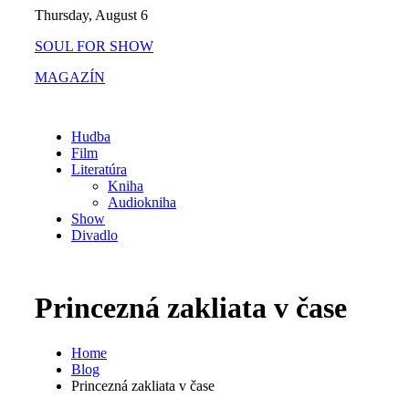
Skip
Thursday, August 6
to
SOUL FOR SHOW
content
MAGAZÍN
Hudba
Film
Literatúra
Kniha
Audiokniha
Show
Divadlo
Princezná zakliata v čase
Home
Blog
Princezná zakliata v čase