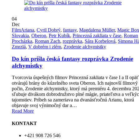
04
Dec
Film
Ariana
,
Cyril Dobrý
,
fantasy
,
Magdalena Müller
,
Magic Bo
Slovakia
,
Oberon
,
Petr Kubík
,
Princezná zakliata v čase
,
Roman
Procházka
,
Roman Zach
,
rozprávka
,
Sára Korbelová
,
Simona H
Zmrzlá
,
V dobrém i zlém
,
Zrodenie alchymistky
Do kín prišla česká fantasy rozprávka Zrodenie
alchymistky
Tvorcovia úspešných filmov Princezná zakliata v čase I a II opäť
otvárajú brány do kúzelného sveta Oberon. Ich najnovší filmový
počin, Zrodenie alchymistky, ktorý má premiéru 4. decembra 20
sľubuje divákom dobrodružstvo plné mágie, priateľstva a veľký
tajomstiev. Príbeh sa zameriava na dvanásťročnú Arianu, ktorá
objavuje svoj výnimočný dar a…
Read More
KONTAKT
+421 908 726 546