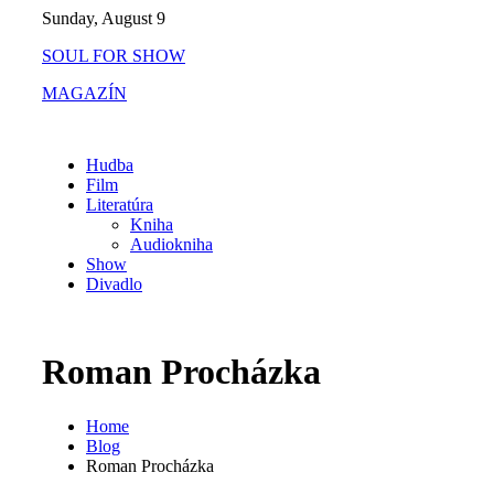
Skip
Sunday, August 9
to
SOUL FOR SHOW
content
MAGAZÍN
Hudba
Film
Literatúra
Kniha
Audiokniha
Show
Divadlo
Roman Procházka
Home
Blog
Roman Procházka